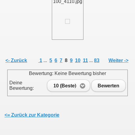
100_4110.jpg
011
013
<- Zurück
1
...
5
6
7
8
9
10
11
...
83
Weiter ->
Bewertung: Keine Bewertung bisher
Deine
10 (Beste)
Bewerten
Bewertung:
<= Zurück zur Kategorie