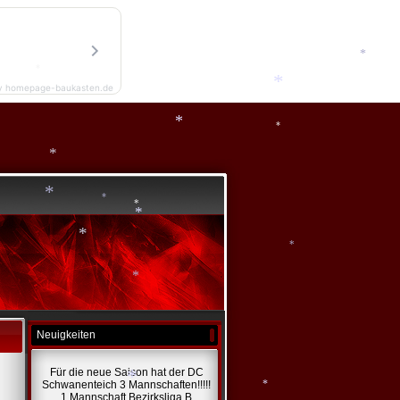
*
*
y homepage-baukasten.de
*
*
*
*
*
*
*
*
*
*
*
*
*
Neuigkeiten
Für die neue Saison hat der DC
Schwanenteich 3 Mannschaften!!!!!
1 Mannschaft Bezirksliga B