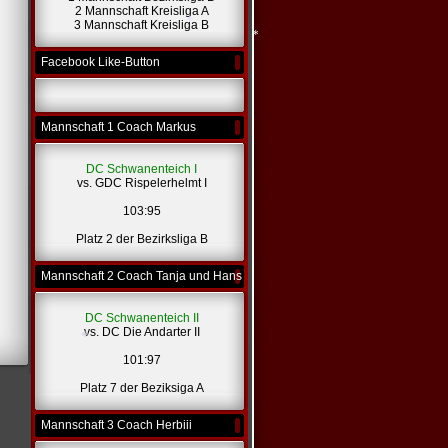
2 Mannschaft Kreisliga A
*
3 Mannschaft Kreisliga B
*
*
Facebook Like-Button
*
*
Mannschaft 1 Coach Markus
DC Schwanenteich I
vs. GDC Rispelerhelmt I
103:95
Platz 2 der Bezirksliga B
Mannschaft 2 Coach Tanja und Hans
DC Schwanenteich II
vs. DC Die Andarter II
101:97
Platz 7 der Beziksiga A
*
Mannschaft 3 Coach Herbiii