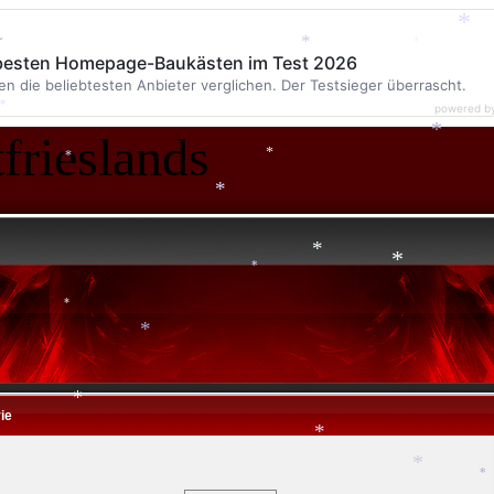
r
 besten Homepage-Baukästen im Test 2026
en die beliebtesten Anbieter verglichen. Der Testsieger überrascht.
*
powered b
*
frieslands
*
*
*
*
*
*
*
*
*
*
ie
*