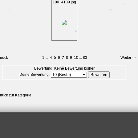
*
100_4109.jpg
*
*
*
*
*
*
*
*
urück
1
...
4
5
6
7
8
9
10
...
83
Weiter ->
Bewertung: Keine Bewertung bisher
Deine Bewertung:
*
urück zur Kategorie