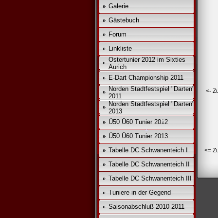
Galerie
*
Gästebuch
Forum
Linkliste
Ostertunier 2012 im Sixties
Aurich
E-Dart Championship 2011
Norden Stadtfestspiel "Darten"
<- Z
2011
Norden Stadtfestspiel "Darten"
2013
Ü50 Ü60 Tunier 2012
Ü50 Ü60 Tunier 2013
Tabelle DC Schwanenteich I
<= Z
*
Tabelle DC Schwanenteich II
*
Tabelle DC Schwanenteich III
Tuniere in der Gegend
Saisonabschluß 2010 2011