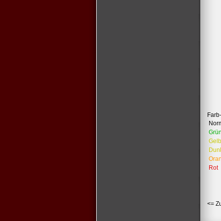
Farb
Nor
Grü
Gel
Dun
Ora
Rot
<= Z