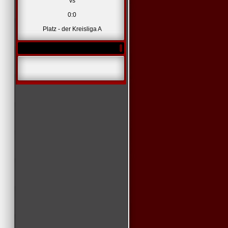
vs
0:0
Platz - der Kreisliga A