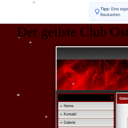
Tipp:
Eine eige
Baukasten.
*
Der geilste Club Ost
*
*
*
Galer
*
Home
*
Kontakt
Galerie