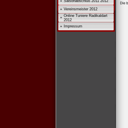
Saisonabschluß 2011 2012
Die b
Vereinsmeister 2012
Online Tuniere Radikaldart
*
2012
Impressum