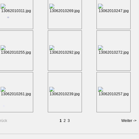
*
*
*
rück
1
2
3
Weiter ->
*