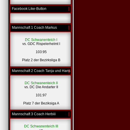
*
Facebook Like-Button
Mannschaft 1 Coach Markus
DC Schwanenteich I
vs. GDC Rispelerhelmt I
103:95
Platz 2 der Bezirksliga B
Mannschaft 2 Coach Tanja und Hans
*
DC Schwanenteich II
vs. DC Die Andarter II
101:97
Platz 7 der Beziksiga A
Mannschaft 3 Coach Herbiii
DC Schwanenteich III