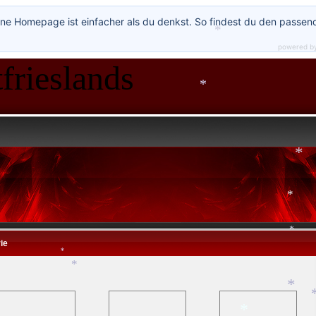
*
ne Homepage ist einfacher als du denkst. So findest du den passen
*
*
powered b
*
frieslands
*
*
ie
*
*