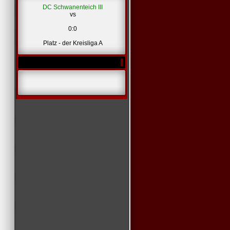
DC Schwanenteich III
vs
0:0
Platz - der Kreisliga A