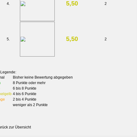
5,50
4.
2
5,50
5.
2
-Legende:
mal
Bisher keine Bewertung abgegeben
n
8 Punkte oder mehr
b
6 bis 8 Punkte
kelgelb
4 bis 6 Punkte
nge
2 bis 4 Punkte
weniger als 2 Punkte
urück zur Übersicht