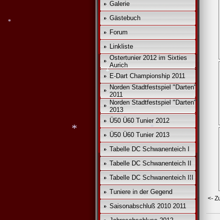
Galerie
*
Gästebuch
*
Forum
Linkliste
Ostertunier 2012 im Sixties
Aurich
*
E-Dart Championship 2011
Norden Stadtfestspiel "Darten"
2011
Norden Stadtfestspiel "Darten"
2013
*
Ü50 Ü60 Tunier 2012
Ü50 Ü60 Tunier 2013
Tabelle DC Schwanenteich I
Tabelle DC Schwanenteich II
*
Tabelle DC Schwanenteich III
*
Tuniere in der Gegend
<- Z
Saisonabschluß 2010 2011