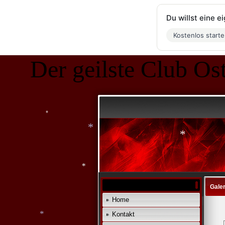
Du willst eine 
Kostenlos start
*
Der geilste Club Ost
*
*
*
Galer
Home
*
Kontakt