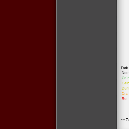
Farb
Nor
Grü
Gel
Dun
Ora
Rot
<= Z