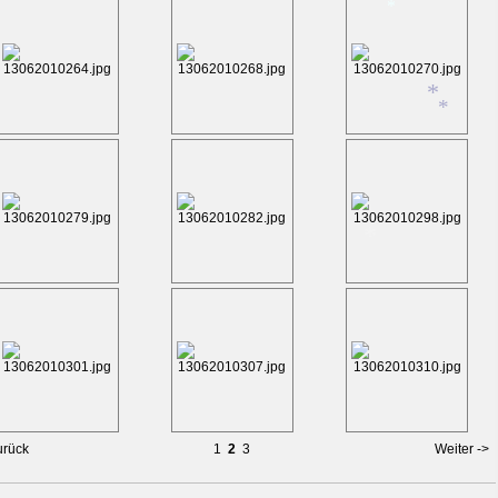
*
*
*
*
*
urück
1
2
3
Weiter ->