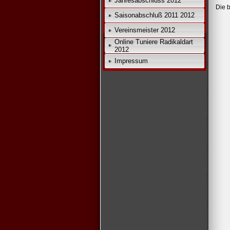
Jahresabschluss 2012
Die b
*
Saisonabschluß 2011 2012
Vereinsmeister 2012
Online Tuniere Radikaldart
2012
Impressum