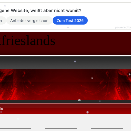
*
eigene Website, weißt aber nicht womit?
en
Anbieter vergleichen
Zum Test 2026
powered b
frieslands
*
*
*
*
*
ie
*
*