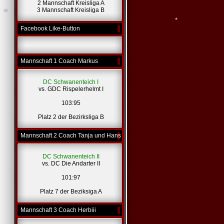
2 Mannschaft Kreisliga A
3 Mannschaft Kreisliga B
Facebook Like-Button
*
Mannschaft 1 Coach Markus
*
DC Schwanenteich I
vs. GDC Rispelerhelmt I
*
103:95
Platz 2 der Bezirksliga B
Mannschaft 2 Coach Tanja und Hans
DC Schwanenteich II
vs. DC Die Andarter II
101:97
Platz 7 der Beziksiga A
Mannschaft 3 Coach Herbiii