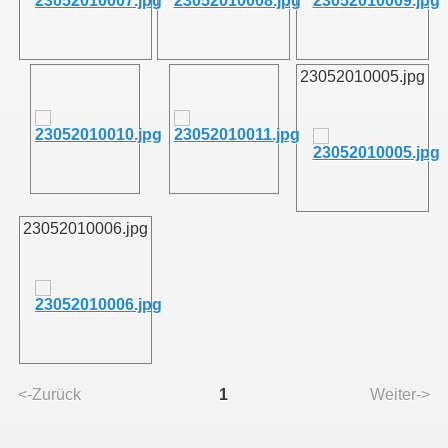
011
23052010005.jpg
013
23052010006.jpg
<-Zurück
1
Weiter->