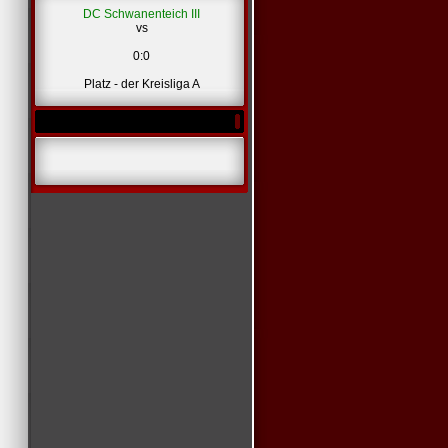
DC Schwanenteich III
vs
0:0
Platz - der Kreisliga A
*
*