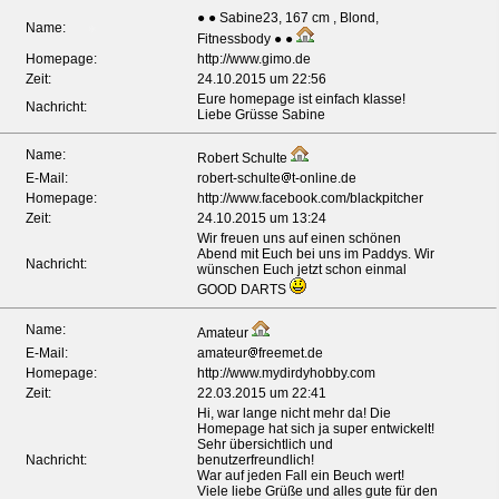
● ● Sabine23, 167 cm , Blond,
Name:
Fitnessbody ● ●
Homepage:
http://www.gimo.de
Zeit:
24.10.2015 um 22:56
Eure homepage ist einfach klasse!
Nachricht:
Liebe Grüsse Sabine
Name:
Robert Schulte
E-Mail:
robert-schulte
t-online.de
Homepage:
http://www.facebook.com/blackpitcher
Zeit:
24.10.2015 um 13:24
*
Wir freuen uns auf einen schönen
Abend mit Euch bei uns im Paddys. Wir
Nachricht:
wünschen Euch jetzt schon einmal
GOOD DARTS
Name:
Amateur
E-Mail:
amateur
freemet.de
Homepage:
http://www.mydirdyhobby.com
Zeit:
22.03.2015 um 22:41
Hi, war lange nicht mehr da! Die
Homepage hat sich ja super entwickelt!
Sehr übersichtlich und
Nachricht:
benutzerfreundlich!
War auf jeden Fall ein Beuch wert!
Viele liebe Grüße und alles gute für den