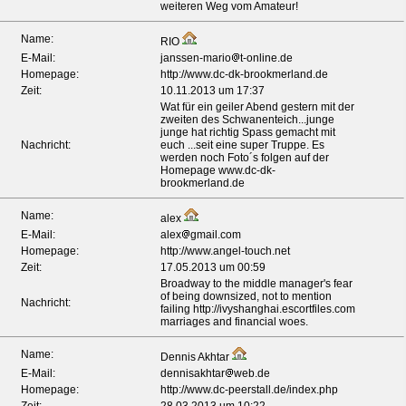
weiteren Weg vom Amateur!
Name:
RIO
E-Mail:
janssen-mario
t-online.de
Homepage:
http://www.dc-dk-brookmerland.de
Zeit:
10.11.2013 um 17:37
Wat für ein geiler Abend gestern mit der
zweiten des Schwanenteich...junge
junge hat richtig Spass gemacht mit
Nachricht:
euch ...seit eine super Truppe. Es
werden noch Foto´s folgen auf der
Homepage www.dc-dk-
brookmerland.de
Name:
alex
E-Mail:
alex
gmail.com
Homepage:
http://www.angel-touch.net
Zeit:
17.05.2013 um 00:59
Broadway to the middle manager's fear
of being downsized, not to mention
Nachricht:
failing http://ivyshanghai.escortfiles.com
marriages and financial woes.
Name:
Dennis Akhtar
E-Mail:
dennisakhtar
web.de
Homepage:
http://www.dc-peerstall.de/index.php