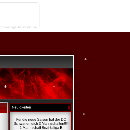
y homepage-baukasten.de
*
Neuigkeiten
*
*
Für die neue Saison hat der DC
Schwanenteich 3 Mannschaften!!!!!
1 Mannschaft Bezirksliga B