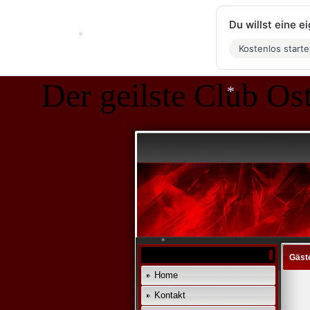
Du willst eine 
Kostenlos start
Der geilste Club Ost
*
*
Gäst
Home
Kontakt