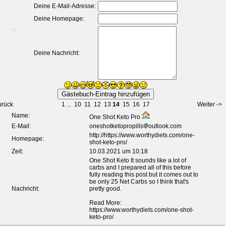
Deine E-Mail-Adresse:
*
*
Deine Homepage:
*
Deine Nachricht:
*
urück
1
...
10
11
12
13
14
15
16
17
Weiter ->
Name:
One Shot Keto Pro
E-Mail:
oneshotketopropills
outlook.com
http://https://www.worthydiets.com/one-
Homepage:
shot-keto-pro/
Zeit:
10.03.2021 um 10:18
One Shot Keto It sounds like a lot of
carbs and I prepared all of this before
fully reading this post but it comes out to
be only 25 Net Carbs so I think that's
Nachricht:
pretty good.
Read More:
https://www.worthydiets.com/one-shot-
keto-pro/