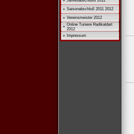
Jahresabschluss 2012
*
Saisonabschluß 2011 2012
Vereinsmeister 2012
Online Tuniere Radikaldart
2012
Impressum