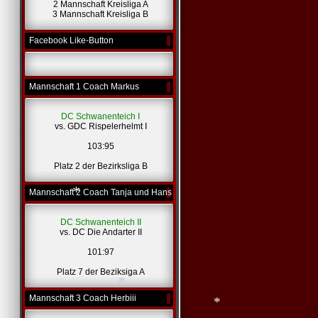
2 Mannschaft Kreisliga A
3 Mannschaft Kreisliga B
Facebook Like-Button
*
Mannschaft 1 Coach Markus
DC Schwanenteich I
vs. GDC Rispelerhelmt I
103:95
Platz 2 der Bezirksliga B
Mannschaft 2 Coach Tanja und Hans
DC Schwanenteich II
vs. DC Die Andarter II
101:97
Platz 7 der Beziksiga A
Mannschaft 3 Coach Herbiii
*