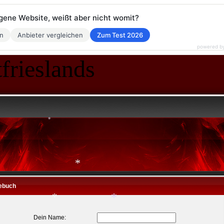
*
eigene Website, weißt aber nicht womit?
en
Anbieter vergleichen
Zum Test 2026
*
powered b
frieslands
*
ebuch
Dein Name: