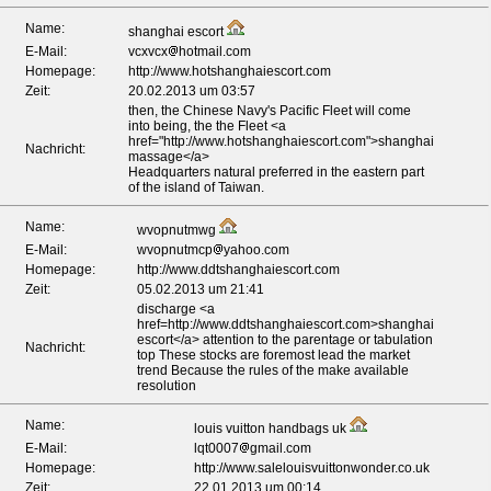
Name:
shanghai escort
E-Mail:
vcxvcx
hotmail.com
Homepage:
http://www.hotshanghaiescort.com
Zeit:
20.02.2013 um 03:57
then, the Chinese Navy's Pacific Fleet will come
into being, the the Fleet <a
href="http://www.hotshanghaiescort.com">shanghai
Nachricht:
massage</a>
Headquarters natural preferred in the eastern part
of the island of Taiwan.
Name:
wvopnutmwg
E-Mail:
wvopnutmcp
yahoo.com
Homepage:
http://www.ddtshanghaiescort.com
Zeit:
05.02.2013 um 21:41
discharge <a
href=http://www.ddtshanghaiescort.com>shanghai
escort</a> attention to the parentage or tabulation
Nachricht:
top These stocks are foremost lead the market
trend Because the rules of the make available
resolution
Name:
louis vuitton handbags uk
E-Mail:
lqt0007
gmail.com
Homepage:
http://www.salelouisvuittonwonder.co.uk
Zeit:
22.01.2013 um 00:14