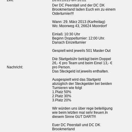
Zeit:
28.03.2013 um 10:22
Der DC Peerstall und der DC DK
Brookmerland laden Euch ein zu einem
Osterturnier!!!
Wann: 29. März 2013 (Karfreitag)
Wo: Moorweg 43, 26624 Moordorf
Einlaß: 10:30 Uhr
Beginn Doppelturnier: 12:00 Uhr.
Danach Einzelturnier
Gespielt wird jeweils 501 Master Out
Die Startgebühr beträgt beim Doppel
26,- € pro Team und beim Einel 13,- €
Nachricht:
pro Person.
Das Steckgeld ist jeweils enthalten.
Ausgespielt wird das Startgeld
abzüglich der Steckgelder bei beiden
Turnieren wie folgt
1.Platz 50%
2.Platz 30%
3.Platz 20%
Wir würden uns über rege beteiligung
wie beim letzten mal sehr freuen.In
diesem Sinne GUT DART!!!
Euer DC Peerstall und DC DK
Brookmerland