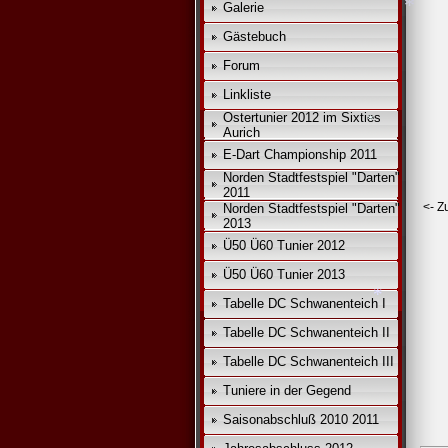
*
Galerie
Gästebuch
Forum
Linkliste
*
Ostertunier 2012 im Sixties
Aurich
E-Dart Championship 2011
Norden Stadtfestspiel "Darten"
2011
<- Z
Norden Stadtfestspiel "Darten"
2013
Ü50 Ü60 Tunier 2012
Ü50 Ü60 Tunier 2013
*
Tabelle DC Schwanenteich I
Tabelle DC Schwanenteich II
Tabelle DC Schwanenteich III
Tuniere in der Gegend
Saisonabschluß 2010 2011