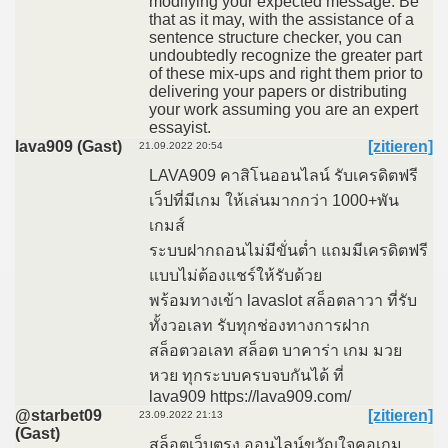
modifying your expected message. Be
that as it may, with the assistance of a
sentence structure checker, you can
undoubtedly recognize the greater part
of these mix-ups and right them prior to
delivering your papers or distributing
your work assuming you are an expert
essayist.
lava909 (Gast)
[zitieren]
21.09.2022 20:54
LAVA909 คาสิโนออนไลน์ รับเครดิตฟรี
เว็ปที่มีเกม ให้เล่นมากกว่า 1000+พัน
เกมส์
ระบบฝากถอนไม่มีขั่นต่ำ แถมมีเครดิตฟรี
แบบไม่ต้องแชร์ให้รับด้วย
พร้อมทางเข้า lavaslot สล็อตลาวา ที่รับ
ทั้งวอเลท รับทุกช่องทางการฝาก
สล็อตวอเลท สล็อต บาคาร่า เกม มวย
หวย ทุกระบบครบจบกันได้ ที่
lava909 https://lava909.com/
@starbet09
[zitieren]
23.09.2022 21:13
(Gast)
สล็อตเว็บตรง ออนไลน์ขวัญใจคอเกม