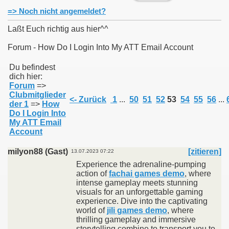
=> Noch nicht angemeldet?
Laßt Euch richtig aus hier^^
Forum - How Do I Login Into My ATT Email Account
011
Du befindest
dich hier:
013
Forum
=>
Clubmitglieder
<- Zurück
1
...
50
51
52
53
54
55
56
...
der 1
=>
How
Do I Login Into
My ATT Email
Account
milyon88 (Gast)
[zitieren]
13.07.2023 07:22
Experience the adrenaline-pumping
action of
fachai games demo
, where
intense gameplay meets stunning
visuals for an unforgettable gaming
experience. Dive into the captivating
world of
jili games demo
, where
thrilling gameplay and immersive
storytelling combine to transport you to