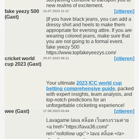
new realms of excitement.
fake yeezy 500
[zitieren]
14.07.2023 11:12
(Gast)
|If you have black jeans, you can add a
dressy shirt and heels to make them
appropriate for evening attire. If you are
wearing colored jeans, make sure that
you are not going to a formal event.
fake yeezy 500
https://www.topfakeyeezys.com/
cricket world
[zitieren]
25.07.2023 06:21
cup 2023 (Gast)
Your ultimate
2023 ICC world cup
betting comprehensive guide
, packed
with expert insights, team analysis, and
top-notch predictions for an
unforgettable cricketing experience!
wee (Gast)
[zitieren]
17.09.2023 03:44
Lavagame lava สล็อต เว็บตรงรวมค่าย
<a href="https://lava36.com/"
rel="nofollow ugc"> lava สล็อต </a>