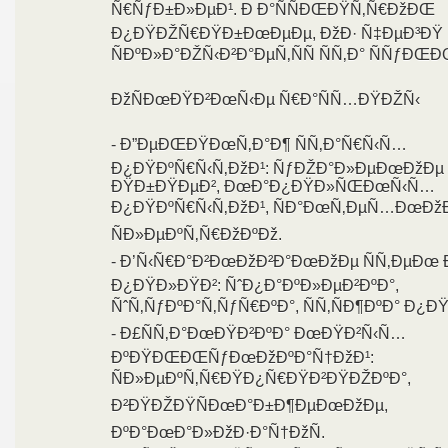
Ñ€ÑƒÐ±Ð»ÐµÐ¹. Ð Ð°ÑÑÐŒÐŸÑ‚Ñ€ÐžÐŒ
Ð¿ÐŸÐŽÑ€ÐŸÐ±ÐœÐµÐµ, ÐžÐ· Ñ‡ÐµÐ³ÐŸ
ÑÐºÐ»Ð°ÐŽÑ‹Ð²Ð°ÐµÑ‚ÑÑ ÑÑ‚Ð° ÑÑƒÐŒÐ
ÐžÑÐœÐŸÐ²ÐœÑ‹Ðµ Ñ€Ð°ÑÑ…ÐŸÐŽÑ‹
- Ð”ÐµÐŒÐŸÐœÑ‚Ð°Ð¶ ÑÑ‚Ð°Ñ€Ñ‹Ñ…
Ð¿ÐŸÐºÑ€Ñ‹Ñ‚ÐžÐ¹: ÑƒÐŽÐ°Ð»ÐµÐœÐžÐµ
ÐŸÐ±ÐŸÐµÐ², ÐœÐ°Ð¿ÐŸÐ»ÑŒÐœÑ‹Ñ…
Ð¿ÐŸÐºÑ€Ñ‹Ñ‚ÐžÐ¹, ÑÐ°ÐœÑ‚ÐµÑ…ÐœÐžÐ
ÑÐ»ÐµÐºÑ‚Ñ€ÐžÐºÐž.
- Ð’Ñ‹Ñ€Ð°Ð²ÐœÐžÐ²Ð°ÐœÐžÐµ ÑÑ‚ÐµÐœ 
Ð¿ÐŸÐ»ÐŸÐ²: ÑˆÐ¿Ð°ÐºÐ»ÐµÐ²ÐºÐ°,
ÑˆÑ‚ÑƒÐºÐ°Ñ‚ÑƒÑ€ÐºÐ°, ÑÑ‚ÑÐ¶ÐºÐ° Ð¿Ð
- Ð£ÑÑ‚Ð°ÐœÐŸÐ²ÐºÐ° ÐœÐŸÐ²Ñ‹Ñ…
ÐºÐŸÐŒÐŒÑƒÐœÐžÐºÐ°Ñ†ÐžÐ¹:
ÑÐ»ÐµÐºÑ‚Ñ€ÐŸÐ¿Ñ€ÐŸÐ²ÐŸÐŽÐºÐ°,
Ð²ÐŸÐŽÐŸÑÐœÐ°Ð±Ð¶ÐµÐœÐžÐµ,
ÐºÐ°ÐœÐ°Ð»ÐžÐ·Ð°Ñ†ÐžÑ.