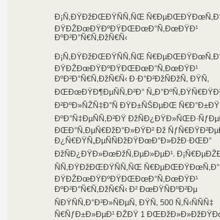
Ð¡Ñ‚ÐŸÐžÐŒÐŸÑÑ‚ÑŒ Ñ€ÐµÐŒÐŸÐœÑ‚Ð
ÐŸÐŽÐœÐŸÐºÐŸÐŒÐœÐ°Ñ‚ÐœÐŸÐ¹
ÐºÐ²Ð°Ñ€Ñ‚ÐžÑ€Ñ‹
Ð¡Ñ‚ÐŸÐžÐŒÐŸÑÑ‚ÑŒ Ñ€ÐµÐŒÐŸÐœÑ‚Ð
ÐŸÐŽÐœÐŸÐºÐŸÐŒÐœÐ°Ñ‚ÐœÐŸÐ¹
ÐºÐ²Ð°Ñ€Ñ‚ÐžÑ€Ñ‹ Ð·Ð°Ð²ÐžÑÐžÑ‚ ÐŸÑ‚
ÐŒÐœÐŸÐ¶ÐµÑÑ‚Ð²Ð° Ñ„Ð°ÐºÑ‚ÐŸÑ€ÐŸÐ²
Ð²ÐºÐ»ÑŽÑ‡Ð°Ñ ÐŸÐ±ÑŠÐµÐŒ Ñ€Ð°Ð±ÐŸÑ
ÐºÐ°Ñ‡ÐµÑÑ‚Ð²ÐŸ ÐžÑÐ¿ÐŸÐ»ÑŒÐ·Ñƒ
ÐŒÐ°Ñ‚ÐµÑ€ÐžÐ°Ð»ÐŸÐ² Ðž ÑƒÑ€ÐŸÐ²
Ð¿Ñ€ÐŸÑ„ÐµÑÑÐžÐŸÐœÐ°Ð»ÐžÐ·ÐŒÐ°
ÐžÑÐ¿ÐŸÐ»ÐœÐžÑ‚ÐµÐ»ÐµÐ¹. Ð¡Ñ€ÐµÐŽÐ
ÑÑ‚ÐŸÐžÐŒÐŸÑÑ‚ÑŒ Ñ€ÐµÐŒÐŸÐœÑ‚Ð°
ÐŸÐŽÐœÐŸÐºÐŸÐŒÐœÐ°Ñ‚ÐœÐŸÐ¹
ÐºÐ²Ð°Ñ€Ñ‚ÐžÑ€Ñ‹ Ð² ÐœÐŸÑÐºÐ²Ðµ
ÑÐŸÑÑ‚Ð°Ð²Ð»ÑÐµÑ‚ ÐŸÑ‚ 500 Ñ‚Ñ‹ÑÑÑ‡
Ñ€ÑƒÐ±Ð»ÐµÐ¹ ÐŽÐŸ 1 ÐŒÐžÐ»Ð»ÐžÐŸÐ