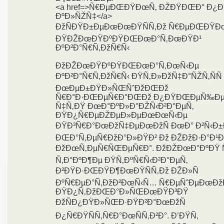
<a href=>Ñ€ÐµÐŒÐŸÐœÑ‚ ÐŽÐŸÐŒÐ° Ð¿
ÐºÐ»ÑŽÑ‡</a>
ÐžÑÐŸÐ±ÐµÐœÐœÐŸÑÑ‚Ðž Ñ€ÐµÐŒÐŸÐ
ÐŸÐŽÐœÐŸÐºÐŸÐŒÐœÐ°Ñ‚ÐœÐŸÐ¹
ÐºÐ²Ð°Ñ€Ñ‚ÐžÑ€Ñ‹
ÐžÐŽÐœÐŸÐºÐŸÐŒÐœÐ°Ñ‚ÐœÑ‹Ðµ
ÐºÐ²Ð°Ñ€Ñ‚ÐžÑ€Ñ‹ ÐŸÑ‚Ð»ÐžÑ‡Ð°ÑŽÑ‚ÑÑ
ÐœÐµÐ±ÐŸÐ»ÑŒÑˆÐžÐŒÐž
Ñ€Ð°Ð·ÐŒÐµÑ€Ð°ÐŒÐž Ð¿ÐŸÐŒÐµÑ‰Ðµ
Ñ‡Ñ‚ÐŸ ÐœÐ°ÐºÐ»Ð°ÐŽÑ‹Ð²Ð°ÐµÑ‚
ÐŸÐ¿Ñ€ÐµÐŽÐµÐ»ÐµÐœÐœÑ‹Ðµ
ÐŸÐ³Ñ€Ð°ÐœÐžÑ‡ÐµÐœÐžÑ ÐœÐ° Ð²Ñ‹Ð
ÐŒÐ°Ñ‚ÐµÑ€ÐžÐ°Ð»ÐŸÐ² Ðž ÐŽÐžÐ·Ð°Ð¹
ÐžÐœÑ‚ÐµÑ€ÑŒÐµÑ€Ð°. ÐžÐŽÐœÐ°ÐºÐŸ Ñ
Ñ‚Ð°ÐºÐ¶Ðµ ÐŸÑ‚ÐºÑ€Ñ‹Ð²Ð°ÐµÑ‚
Ð²ÐŸÐ·ÐŒÐŸÐ¶ÐœÐŸÑÑ‚Ðž ÐŽÐ»Ñ
ÐºÑ€ÐµÐ°Ñ‚ÐžÐ²ÐœÑ‹Ñ… Ñ€ÐµÑˆÐµÐœÐžÐ
ÐŸÐ¿Ñ‚ÐžÐŒÐ°Ð»ÑŒÐœÐŸÐ³ÐŸ
ÐžÑÐ¿ÐŸÐ»ÑŒÐ·ÐŸÐ²Ð°ÐœÐžÑ
Ð¿Ñ€ÐŸÑÑ‚Ñ€Ð°ÐœÑÑ‚Ð²Ð°. Ð’ÐŸÑ‚