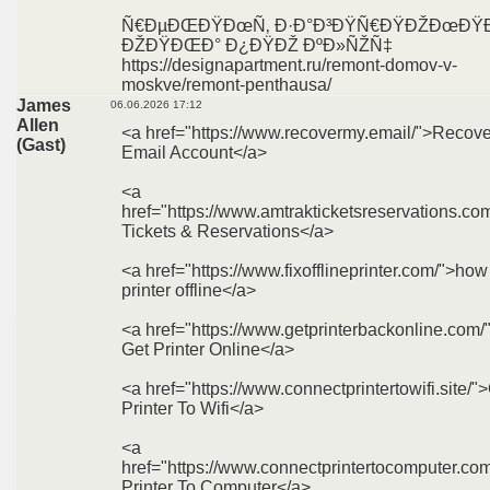
Ñ€ÐµÐŒÐŸÐœÑ‚ Ð·Ð°Ð³ÐŸÑ€ÐŸÐŽÐœÐŸ
ÐŽÐŸÐŒÐ° Ð¿ÐŸÐŽ ÐºÐ»ÑŽÑ‡
https://designapartment.ru/remont-domov-v-
moskve/remont-penthausa/
James
06.06.2026 17:12
Allen
<a href="https://www.recovermy.email/">Recov
(Gast)
Email Account</a>
<a
href="https://www.amtrakticketsreservations.co
Tickets & Reservations</a>
<a href="https://www.fixofflineprinter.com/">how 
printer offline</a>
<a href="https://www.getprinterbackonline.com
Get Printer Online</a>
<a href="https://www.connectprintertowifi.site/
Printer To Wifi</a>
<a
href="https://www.connectprintertocomputer.co
Printer To Computer</a>