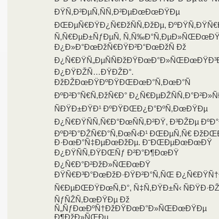
ÐŸÑ‚Ð²ÐµÑ‚ÑÑ‚Ð²ÐµÐœÐœÐŸÐµ
ÐŒÐµÑ€ÐŸÐ¿Ñ€ÐžÑÑ‚ÐžÐµ, ÐºÐŸÑ‚ÐŸÑ
Ñ‚Ñ€ÐµÐ±ÑƒÐµÑ‚ Ñ‚Ñ‰Ð°Ñ‚ÐµÐ»ÑŒÐœÐ
Ð¿Ð»Ð°ÐœÐžÑ€ÐŸÐ²Ð°ÐœÐžÑ Ðž
Ð¿Ñ€ÐŸÑ„ÐµÑÑÐžÐŸÐœÐ°Ð»ÑŒÐœÐŸÐ³
Ð¿ÐŸÐŽÑ…ÐŸÐŽÐ°.
ÐžÐŽÐœÐŸÐºÐŸÐŒÐœÐ°Ñ‚ÐœÐ°Ñ
ÐºÐ²Ð°Ñ€Ñ‚ÐžÑ€Ð° Ð¿Ñ€ÐµÐŽÑÑ‚Ð°Ð²Ð»Ñ
ÑÐŸÐ±ÐŸÐ¹ ÐºÐŸÐŒÐ¿Ð°ÐºÑ‚ÐœÐŸÐµ
Ð¿Ñ€ÐŸÑÑ‚Ñ€Ð°ÐœÑÑ‚Ð²ÐŸ, Ð³ÐŽÐµ ÐºÐ
ÐºÐ²Ð°ÐŽÑ€Ð°Ñ‚ÐœÑ‹Ð¹ ÐŒÐµÑ‚Ñ€ ÐžÐŒ
Ð·ÐœÐ°Ñ‡ÐµÐœÐžÐµ. Ð˜ÐŒÐµÐœÐœÐŸ
Ð¿ÐŸÑÑ‚ÐŸÐŒÑƒ Ð²Ð°Ð¶ÐœÐŸ
Ð¿Ñ€Ð°Ð²ÐžÐ»ÑŒÐœÐŸ
ÐŸÑ€Ð³Ð°ÐœÐžÐ·ÐŸÐ²Ð°Ñ‚ÑŒ Ð¿Ñ€ÐŸÑ†Ð
Ñ€ÐµÐŒÐŸÐœÑ‚Ð°, Ñ‡Ñ‚ÐŸÐ±Ñ‹ ÑÐŸÐ·Ð
ÑƒÑŽÑ‚ÐœÐŸÐµ Ðž
Ñ„ÑƒÐœÐºÑ†ÐžÐŸÐœÐ°Ð»ÑŒÐœÐŸÐµ
Ð¶ÐžÐ»ÑŒÐµ.