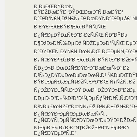
Ð ÐµÐŒÐŸÐœÑ‚
ÐŸÐŽÐœÐŸÐºÐŸÐŒÐœÐ°Ñ‚ÐœÐŸÐ¹
ÐºÐ²Ð°Ñ€Ñ‚ÐžÑ€Ñ‹ Ð² ÐœÐŸÑÐºÐ²Ðµ â€” Ñ
Ð²ÐŸÐ·ÐŒÐŸÐ¶ÐœÐŸÑÑ‚ÑŒ
Ð¿Ñ€ÐµÐŸÐ±Ñ€Ð°Ð·ÐžÑ‚ÑŒ ÑÐ²ÐŸÐµ
Ð¶ÐžÐ»ÐžÑ‰Ðµ Ðž ÑÐŽÐµÐ»Ð°Ñ‚ÑŒ ÐµÐ
ÐºÐŸÐŒÑ„ÐŸÑ€Ñ‚ÐœÑ‹ÐŒ ÐŒÐµÑÑ‚ÐŸÐ
Ð¿Ñ€ÐŸÐ¶ÐžÐ²Ð°ÐœÐžÑ. ÐŸÑ€Ð°Ð²ÐžÐ
ÑÐ¿Ð»Ð°ÐœÐžÑ€ÐŸÐ²Ð°ÐœÐœÑ‹Ð¹ Ðž
Ð²Ñ‹Ð¿ÐŸÐ»ÐœÐµÐœÐœÑ‹Ð¹ Ñ€ÐµÐŒÐŸ
ÐŸÐ±ÐµÑÐ¿ÐµÑ‡ÐžÑ‚ Ð²Ð°ÐŒ ÑƒÑŽÑ‚ Ðž
ÑƒÐŽÐŸÐ±ÑÑ‚Ð²ÐŸ ÐœÐ° ÐŽÐŸÐ»Ð³ÐžÐµ 
ÐÐµ Ð·Ð°Ð±Ñ‹Ð²Ð°Ð¹Ñ‚Ðµ ÑƒÑ‡ÐžÑ‚Ñ‹Ð²Ð
Ð²ÑÐµ ÐœÑŽÐ°ÐœÑÑ‹ Ðž Ð²Ñ‹Ð±ÐžÑ€Ð°Ð¹
Ð¿Ñ€ÐŸÐ²ÐµÑ€ÐµÐœÐœÑ‹Ñ…
Ð¿Ñ€ÐŸÑ„ÐµÑÑÐžÐŸÐœÐ°Ð»ÐŸÐ² ÐŽÐ»Ñ
Ñ€ÐµÐ°Ð»ÐžÐ·Ð°Ñ†ÐžÐž Ð²Ð°ÑˆÐµÐ³ÐŸ
Ð¿Ñ€ÐŸÐµÐºÑ‚Ð°.