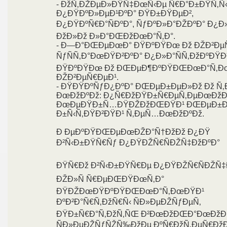
- ÐžÑ‚ÐŽÐµÐ»ÐŸÑ‡ÐœÑ‹Ðµ Ñ€Ð°Ð±ÐŸÑ‚Ñ‹
Ð¿ÐŸÐºÐ»ÐµÐ¹ÐºÐ° ÐŸÐ±ÐŸÐµÐ²,
Ð¿ÐŸÐºÑ€Ð°ÑÐºÐ°, ÑƒÐºÐ»Ð°ÐŽÐºÐ° Ð¿Ð
ÐžÐ»Ðž Ð»Ð°ÐŒÐžÐœÐ°Ñ‚Ð°.
- Ð—Ð°ÐŒÐµÐœÐ° ÐŸÐºÐŸÐœ Ðž ÐŽÐ²ÐµÑ
ÑƒÑÑ‚Ð°ÐœÐŸÐ²ÐºÐ° Ð¿Ð»Ð°ÑÑ‚ÐžÐºÐŸ
ÐŸÐºÐŸÐœ Ðž ÐŒÐµÐ¶ÐºÐŸÐŒÐœÐ°Ñ‚Ð
ÐŽÐ²ÐµÑ€ÐµÐ¹.
- ÐŸÐŸÐºÑƒÐ¿ÐºÐ° ÐŒÐµÐ±ÐµÐ»Ðž Ðž Ñ
ÐœÐžÐºÐž: Ð¿Ñ€ÐžÐŸÐ±Ñ€ÐµÑ‚ÐµÐœÐžÐ
ÐœÐµÐŸÐ±Ñ…ÐŸÐŽÐžÐŒÐŸÐ¹ ÐŒÐµÐ±Ðµ
Ð±Ñ‹Ñ‚ÐŸÐ²ÐŸÐ¹ Ñ‚ÐµÑ…ÐœÐžÐºÐž.
Ð ÐµÐºÐŸÐŒÐµÐœÐŽÐ°Ñ†ÐžÐž Ð¿ÐŸ
Ð²Ñ‹Ð±ÐŸÑ€Ñƒ Ð¿ÐŸÐŽÑ€ÑÐŽÑ‡ÐžÐºÐ°
ÐŸÑ€Ðž Ð²Ñ‹Ð±ÐŸÑ€Ðµ Ð¿ÐŸÐŽÑ€ÑÐŽÑ‡
ÐŽÐ»Ñ Ñ€ÐµÐŒÐŸÐœÑ‚Ð°
ÐŸÐŽÐœÐŸÐºÐŸÐŒÐœÐ°Ñ‚ÐœÐŸÐ¹
ÐºÐ²Ð°Ñ€Ñ‚ÐžÑ€Ñ‹ ÑÐ»ÐµÐŽÑƒÐµÑ‚
ÐŸÐ±Ñ€Ð°Ñ‚ÐžÑ‚ÑŒ Ð²ÐœÐžÐŒÐ°ÐœÐžÐ
ÑÐ»ÐµÐŽÑƒÑŽÑ‰ÐžÐµ ÐºÑ€ÐžÑ‚ÐµÑ€ÐžÐ