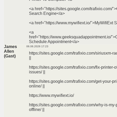
<a href="https://sites.google.com/trafixio.com/"
Search Engine</a>
<a href="https://www.mywifiext.io/">MyWifiExt 
<a
href="https://www.geeksquadappointment.io/"
Schedule Appointment</a>
James
06.06.2026 17:23
Allen
https://sites.google.com/trafixio.com/siriusxm-ra
(Gast)
||
https://sites.google.com/trafixio.com/fix-printer-of
issues/ ||
https://sites.google.com/trafixio.com/get-your-pr
online/ ||
https://www.mywifiext.io/
https://sites.google.com/trafixio.com/why-is-my-p
offline/ ||