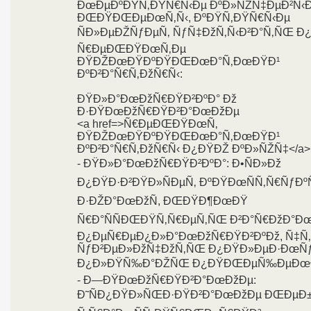
ÐœÐµÐºÐŸÑ‚ÐŸÑ€Ñ‹Ðµ ÐºÐ»ÑŽÑ‡ÐµÐ²Ñ‹
ÐŒÐŸÐŒÐµÐœÑ‚Ñ‹, ÐºÐŸÑ‚ÐŸÑ€Ñ‹Ðµ
ÑÐ»ÐµÐŽÑƒÐµÑ‚ ÑƒÑ‡ÐžÑ‚Ñ‹Ð²Ð°Ñ‚ÑŒ Ð
Ñ€ÐµÐŒÐŸÐœÑ‚Ðµ
ÐŸÐŽÐœÐŸÐºÐŸÐŒÐœÐ°Ñ‚ÐœÐŸÐ¹
ÐºÐ²Ð°Ñ€Ñ‚ÐžÑ€Ñ‹:
ÐŸÐ»Ð°ÐœÐžÑ€ÐŸÐ²ÐºÐ° Ðž
Ð·ÐŸÐœÐžÑ€ÐŸÐ²Ð°ÐœÐžÐµ
<a href=>Ñ€ÐµÐŒÐŸÐœÑ‚
ÐŸÐŽÐœÐŸÐºÐŸÐŒÐœÐ°Ñ‚ÐœÐŸÐ¹
ÐºÐ²Ð°Ñ€Ñ‚ÐžÑ€Ñ‹ Ð¿ÐŸÐŽ ÐºÐ»ÑŽÑ‡</a>
- ÐŸÐ»Ð°ÐœÐžÑ€ÐŸÐ²ÐºÐ°: Ð•ÑÐ»Ðž
Ð¿ÐŸÐ·Ð²ÐŸÐ»ÑÐµÑ‚ ÐºÐŸÐœÑÑ‚Ñ€ÑƒÐº
Ð·ÐŽÐ°ÐœÐžÑ, ÐŒÐŸÐ¶ÐœÐŸ
Ñ€Ð°ÑÑÐŒÐŸÑ‚Ñ€ÐµÑ‚ÑŒ Ð²Ð°Ñ€ÐžÐ°Ð
Ð¿ÐµÑ€ÐµÐ¿Ð»Ð°ÐœÐžÑ€ÐŸÐ²ÐºÐž, Ñ‡Ñ
ÑƒÐ²ÐµÐ»ÐžÑ‡ÐžÑ‚ÑŒ Ð¿ÐŸÐ»ÐµÐ·ÐœÑ
Ð¿Ð»ÐŸÑ‰Ð°ÐŽÑŒ Ð¿ÐŸÐŒÐµÑ‰ÐµÐœÐ
- Ð—ÐŸÐœÐžÑ€ÐŸÐ²Ð°ÐœÐžÐµ:
Ð˜ÑÐ¿ÐŸÐ»ÑŒÐ·ÐŸÐ²Ð°ÐœÐžÐµ ÐŒÐµÐ±