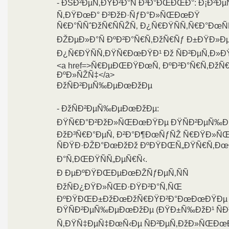
- ÐŠÐ²ÐµÑ‚ÐŸÐ²Ð°Ñ Ð³Ð°ÐŒÐŒÐ°: Ð¡Ð²Ðµ
Ñ‚ÐŸÐœÐ° Ð²ÐžÐ·ÑƒÐ°Ð»ÑŒÐœÐŸ
Ñ€Ð°ÑÑˆÐžÑ€ÑÑŽÑ‚ Ð¿Ñ€ÐŸÑÑ‚Ñ€Ð°ÐœÑ
ÐŽÐµÐ»Ð°Ñ ÐºÐ²Ð°Ñ€Ñ‚ÐžÑ€Ñƒ Ð±ÐŸÐ»Ð
Ð¿Ñ€ÐŸÑÑ‚ÐŸÑ€ÐœÐŸÐ¹ Ðž ÑÐ²ÐµÑ‚Ð»ÐŸ
<a href=>Ñ€ÐµÐŒÐŸÐœÑ‚ ÐºÐ²Ð°Ñ€Ñ‚ÐžÑ
ÐºÐ»ÑŽÑ‡</a>
ÐžÑÐ²ÐµÑ‰ÐµÐœÐžÐµ
- ÐžÑÐ²ÐµÑ‰ÐµÐœÐžÐµ:
ÐŸÑ€Ð°Ð²ÐžÐ»ÑŒÐœÐŸÐµ ÐŸÑÐ²ÐµÑ‰
ÐžÐ³Ñ€Ð°ÐµÑ‚ Ð²Ð°Ð¶ÐœÑƒÑŽ Ñ€ÐŸÐ»ÑŒ
ÑÐŸÐ·ÐŽÐ°ÐœÐžÐž ÐºÐŸÐŒÑ„ÐŸÑ€Ñ‚Ðœ
Ð°Ñ‚ÐŒÐŸÑÑ„ÐµÑ€Ñ‹.
Ð ÐµÐºÐŸÐŒÐµÐœÐŽÑƒÐµÑ‚ÑÑ
ÐžÑÐ¿ÐŸÐ»ÑŒÐ·ÐŸÐ²Ð°Ñ‚ÑŒ
ÐºÐŸÐŒÐ±ÐžÐœÐžÑ€ÐŸÐ²Ð°ÐœÐœÐŸÐµ
ÐŸÑÐ²ÐµÑ‰ÐµÐœÐžÐµ (ÐŸÐ±Ñ‰ÐžÐ¹ ÑÐ²
Ñ‚ÐŸÑ‡ÐµÑ‡ÐœÑ‹Ðµ ÑÐ²ÐµÑ‚ÐžÐ»ÑŒÐœ