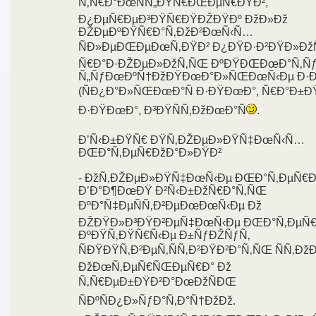
Ñ‚Ñ€Ð°ÐœÑÑ„ÐŸÑ€ÐŒÐµÑ€ÐŸÐ²,
Ð¿ÐµÑ€ÐµÐ³ÐŸÑ€ÐŸÐŽÐŸÐº ÐžÐ»Ðž
ÐŽÐµÐºÐŸÑ€Ð°Ñ‚ÐžÐ²ÐœÑ‹Ñ…
ÑÐ»ÐµÐŒÐµÐœÑ‚ÐŸÐ² Ð¿ÐŸÐ·Ð²ÐŸÐ»Ðž
Ñ€Ð°Ð·ÐŽÐµÐ»ÐžÑ‚ÑŒ ÐºÐŸÐŒÐœÐ°Ñ‚Ñƒ
Ñ„ÑƒÐœÐºÑ†ÐžÐŸÐœÐ°Ð»ÑŒÐœÑ‹Ðµ Ð·
(ÑÐ¿Ð°Ð»ÑŒÐœÐ°Ñ Ð·ÐŸÐœÐ°, Ñ€Ð°Ð±Ð
Ð·ÐŸÐœÐ°, Ð³ÐŸÑÑ‚ÐžÐœÐ°Ñ
.
Ð’Ñ‹Ð±ÐŸÑ€ ÐŸÑ‚ÐŽÐµÐ»ÐŸÑ‡ÐœÑ‹Ñ…
ÐŒÐ°Ñ‚ÐµÑ€ÐžÐ°Ð»ÐŸÐ²
- ÐžÑ‚ÐŽÐµÐ»ÐŸÑ‡ÐœÑ‹Ðµ ÐŒÐ°Ñ‚ÐµÑ€Ð
Ð’Ð°Ð¶ÐœÐŸ Ð²Ñ‹Ð±ÐžÑ€Ð°Ñ‚ÑŒ
ÐºÐ°Ñ‡ÐµÑÑ‚Ð²ÐµÐœÐœÑ‹Ðµ Ðž
ÐŽÐŸÐ»Ð³ÐŸÐ²ÐµÑ‡ÐœÑ‹Ðµ ÐŒÐ°Ñ‚ÐµÑ€
ÐºÐŸÑ‚ÐŸÑ€Ñ‹Ðµ Ð±ÑƒÐŽÑƒÑ‚
ÑÐŸÐŸÑ‚Ð²ÐµÑ‚ÑÑ‚Ð²ÐŸÐ²Ð°Ñ‚ÑŒ ÑÑ‚Ðž
ÐžÐœÑ‚ÐµÑ€ÑŒÐµÑ€Ð° Ðž
Ñ‚Ñ€ÐµÐ±ÐŸÐ²Ð°ÐœÐžÑÐŒ
ÑÐºÑÐ¿Ð»ÑƒÐ°Ñ‚Ð°Ñ†ÐžÐž.