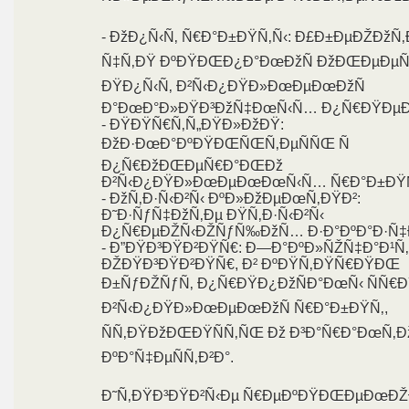
- ÐžÐ¿Ñ‹Ñ‚ Ñ€Ð°Ð±ÐŸÑ‚Ñ‹: Ð£Ð±ÐµÐŽÐžÑ‚
Ñ‡Ñ‚ÐŸ ÐºÐŸÐŒÐ¿Ð°ÐœÐžÑ ÐžÐŒÐµÐµÑ
ÐŸÐ¿Ñ‹Ñ‚ Ð²Ñ‹Ð¿ÐŸÐ»ÐœÐµÐœÐžÑ
Ð°ÐœÐ°Ð»ÐŸÐ³ÐžÑ‡ÐœÑ‹Ñ… Ð¿Ñ€ÐŸÐµÐº
- ÐŸÐŸÑ€Ñ‚Ñ„ÐŸÐ»ÐžÐŸ:
ÐžÐ·ÐœÐ°ÐºÐŸÐŒÑŒÑ‚ÐµÑÑŒ Ñ
Ð¿Ñ€ÐžÐŒÐµÑ€Ð°ÐŒÐž
Ð²Ñ‹Ð¿ÐŸÐ»ÐœÐµÐœÐœÑ‹Ñ… Ñ€Ð°Ð±ÐŸÑ
- ÐžÑ‚Ð·Ñ‹Ð²Ñ‹ ÐºÐ»ÐžÐµÐœÑ‚ÐŸÐ²:
Ð˜Ð·ÑƒÑ‡ÐžÑ‚Ðµ ÐŸÑ‚Ð·Ñ‹Ð²Ñ‹
Ð¿Ñ€ÐµÐŽÑ‹ÐŽÑƒÑ‰ÐžÑ… Ð·Ð°ÐºÐ°Ð·Ñ‡
- Ð”ÐŸÐ³ÐŸÐ²ÐŸÑ€: Ð—Ð°ÐºÐ»ÑŽÑ‡Ð°Ð¹Ñ
ÐŽÐŸÐ³ÐŸÐ²ÐŸÑ€, Ð² ÐºÐŸÑ‚ÐŸÑ€ÐŸÐŒ
Ð±ÑƒÐŽÑƒÑ‚ Ð¿Ñ€ÐŸÐ¿ÐžÑÐ°ÐœÑ‹ ÑÑ€Ð
Ð²Ñ‹Ð¿ÐŸÐ»ÐœÐµÐœÐžÑ Ñ€Ð°Ð±ÐŸÑ‚,
ÑÑ‚ÐŸÐžÐŒÐŸÑÑ‚ÑŒ Ðž Ð³Ð°Ñ€Ð°ÐœÑ‚Ð
ÐºÐ°Ñ‡ÐµÑÑ‚Ð²Ð°.
Ð˜Ñ‚ÐŸÐ³ÐŸÐ²Ñ‹Ðµ Ñ€ÐµÐºÐŸÐŒÐµÐœÐŽ