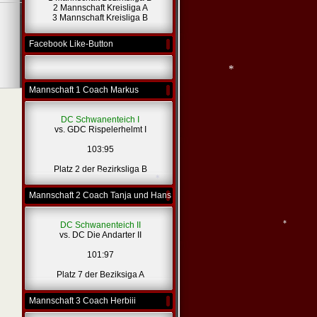
2 Mannschaft Kreisliga A
*
3 Mannschaft Kreisliga B
*
Facebook Like-Button
<- Zurück
1
...
3
Mannschaft 1 Coach Markus
DC Schwanenteich I
*
vs. GDC Rispelerhelmt I
103:95
Platz 2 der Bezirksliga B
Mannschaft 2 Coach Tanja und Hans
DC Schwanenteich II
vs. DC Die Andarter II
*
*
101:97
Platz 7 der Beziksiga A
Mannschaft 3 Coach Herbiii
*