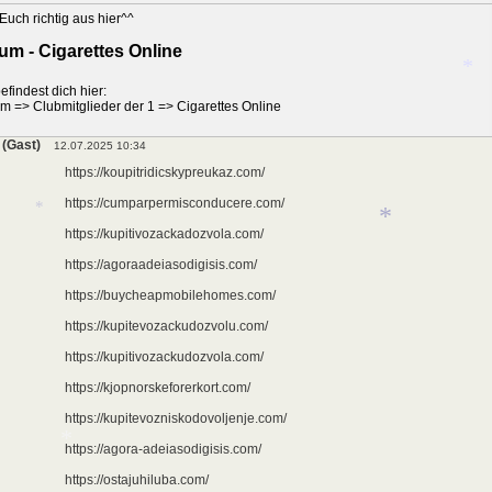
Euch richtig aus hier^^
um - Cigarettes Online
efindest dich hier:
um
=>
Clubmitglieder der 1
=>
Cigarettes Online
(Gast)
12.07.2025 10:34
*
*
https://koupitridicskypreukaz.com/
https://cumparpermisconducere.com/
https://kupitivozackadozvola.com/
https://agoraadeiasodigisis.com/
https://buycheapmobilehomes.com/
*
https://kupitevozackudozvolu.com/
*
https://kupitivozackudozvola.com/
https://kjopnorskeforerkort.com/
https://kupitevozniskodovoljenje.com/
https://agora-adeiasodigisis.com/
https://ostajuhiluba.com/