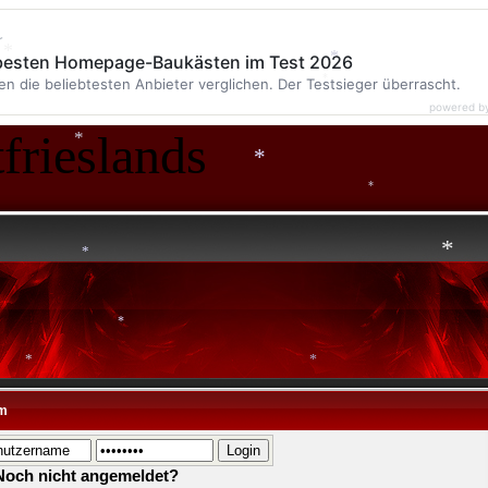
*
r
*
 besten Homepage-Baukästen im Test 2026
en die beliebtesten Anbieter verglichen. Der Testsieger überrascht.
powered b
*
frieslands
*
*
*
*
*
*
m
*
*
*
Noch nicht angemeldet?