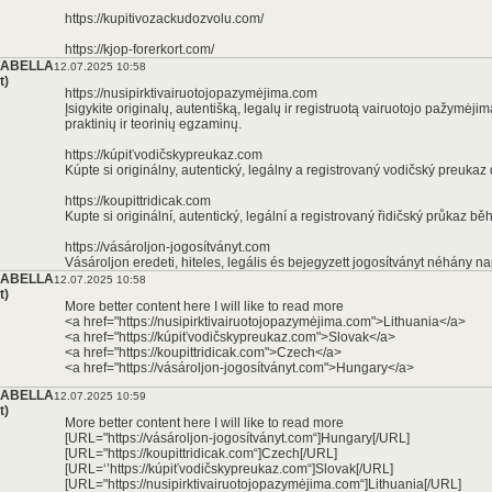
https://kupitivozackudozvolu.com/
https://kjop-forerkort.com/
ABELLA
12.07.2025 10:58
*
t)
https://nusipirktivairuotojopazymėjima.com
Įsigykite originalų, autentišką, legalų ir registruotą vairuotojo pažymė
praktinių ir teorinių egzaminų.
https://kúpiťvodičskypreukaz.com
Kúpte si originálny, autentický, legálny a registrovaný vodičský preukaz
https://koupittridicak.com
Kupte si originální, autentický, legální a registrovaný řidičský průkaz 
https://vásároljon-jogosítványt.com
Vásároljon eredeti, hiteles, legális és bejegyzett jogosítványt néhány 
ABELLA
12.07.2025 10:58
t)
More better content here I will like to read more
<a href="https://nusipirktivairuotojopazymėjima.com">Lithuania</a>
<a href="https://kúpiťvodičskypreukaz.com">Slovak</a>
<a href="https://koupittridicak.com">Czech</a>
<a href="https://vásároljon-jogosítványt.com">Hungary</a>
ABELLA
12.07.2025 10:59
t)
More better content here I will like to read more
[URL="https://vásároljon-jogosítványt.com“]Hungary[/URL]
[URL="https://koupittridicak.com“]Czech[/URL]
[URL=‘’https://kúpiťvodičskypreukaz.com“]Slovak[/URL]
[URL="https://nusipirktivairuotojopazymėjima.com“]Lithuania[/URL]