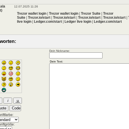
ala
12.07.2025 11:26
t)
Trezor wallet login
|
Trezor wallet login
|
Trezor Suite
|
Trezor
Suite
|
Trezor.io/start
|
Trezor.io/start
|
Trezor.io/start
|
Trezor.io/start
|
live login
|
Ledger.com/start
|
Ledger live login
|
Ledger.com/start
worten:
Dein Nickname:
iftfarbe:
riftgröße: