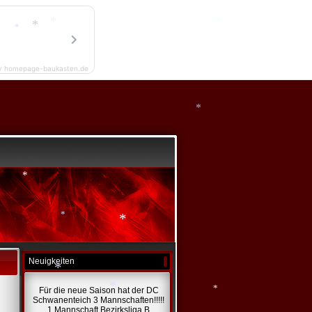
*
*
y homepage-baukasten.de
*
*
*
*
Neuigkeiten
*
*
*
Für die neue Saison hat der DC
Schwanenteich 3 Mannschaften!!!!!
*
1 Mannschaft Bezirksliga B