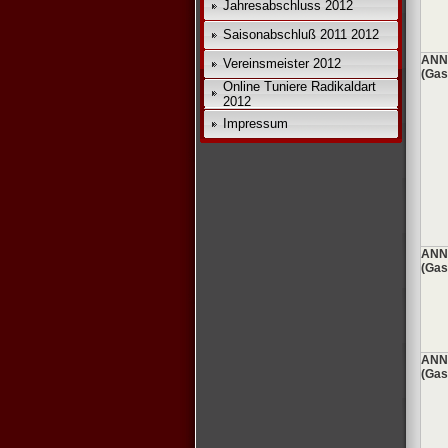
Jahresabschluss 2012
Saisonabschluß 2011 2012
*
ANN
Vereinsmeister 2012
(Gas
Online Tuniere Radikaldart
2012
Impressum
ANN
(Gas
ANN
(Gas