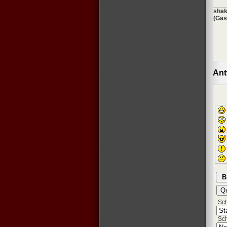
shak
(Gas
Ant
Schr
Sch