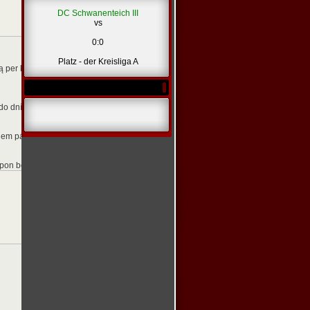
DC Schwanenteich III
vs
0:0
Platz - der Kreisliga A
jimą per kelias dienas. Jūsų vairuotojo pažymėjimas yra teisėtas, įregistruotas jūsų
 do dní. Váš vodičský preukaz je legálny, zaregistrovaný vo vašej potrebnej databáze
během pár dnů. Váš řidičský průkaz je legální, evidovaný ve vámi požadované databáz
napon belül. A jogosítványa legális, az Ön kötelező adatbázisában és az önkormányz