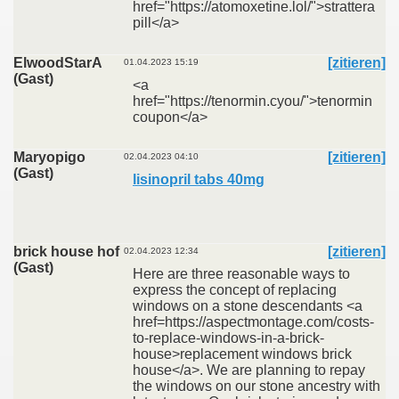
href="https://atomoxetine.lol/">strattera
pill</a>
ElwoodStarA
[zitieren]
01.04.2023 15:19
(Gast)
<a
href="https://tenormin.cyou/">tenormin
coupon</a>
Maryopigo
[zitieren]
02.04.2023 04:10
(Gast)
lisinopril tabs 40mg
brick house hof
[zitieren]
02.04.2023 12:34
(Gast)
Here are three reasonable ways to
express the concept of replacing
windows on a stone descendants <a
href=https://aspectmontage.com/costs-
to-replace-windows-in-a-brick-
house>replacement windows brick
house</a>. We are planning to repay
the windows on our stone ancestry with