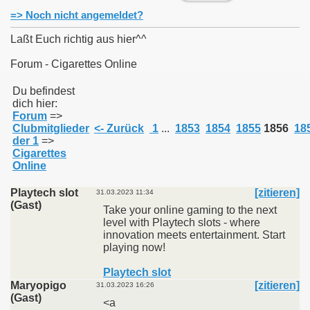
=> Noch nicht angemeldet?
Laßt Euch richtig aus hier^^
Forum - Cigarettes Online
011
Du befindest
dich hier:
013
Forum
=>
Clubmitglieder
<- Zurück
1
...
1853
1854
1855
1856
18
der 1
=>
Cigarettes
Online
Playtech slot
[zitieren]
31.03.2023 11:34
(Gast)
Take your online gaming to the next
level with Playtech slots - where
innovation meets entertainment. Start
playing now!
Playtech slot
Maryopigo
[zitieren]
31.03.2023 16:26
(Gast)
<a