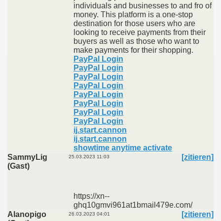
individuals and businesses to and fro of
money. This platform is a one-stop
destination for those users who are
looking to receive payments from their
buyers as well as those who want to
make payments for their shopping.
PayPal Login
PayPal Login
PayPal Login
PayPal Login
PayPal Login
PayPal Login
PayPal Login
PayPal Login
ij.start.cannon
ij.start.cannon
showtime anytime activate
SammyLig
[zitieren]
25.03.2023 11:03
(Gast)
https://xn--
ghq10gmvi961at1bmail479e.com/
Alanopigo
[zitieren]
26.03.2023 04:01