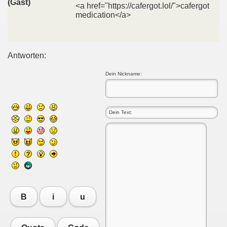
(Gast)
<a href="https://cafergot.lol/">cafergot
medication</a>
Antworten:
Dein Nickname:
B
i
u