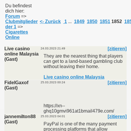
Du befindest
dich hier:
Forum
=>
011
Clubmitglieder
<- Zurück
1
...
1849
1850
1851
1852
18
der 1
=>
013
Cigarettes
Online
Live casino
[zitieren]
24.03.2023 21:49
online Malaysia
They are the nearest thing that players
(Gast)
can get to a land-based gambling club
without leaving their home.
Live casino online Malaysia
FidelGaxof
[zitieren]
25.03.2023 00:24
(Gast)
https://xn--
ghq10gmvi961at1bmail479e.com/
jannemilton88
[zitieren]
25.03.2023 04:01
(Gast)
PayPal is one of the many payment
processing platforms that allow