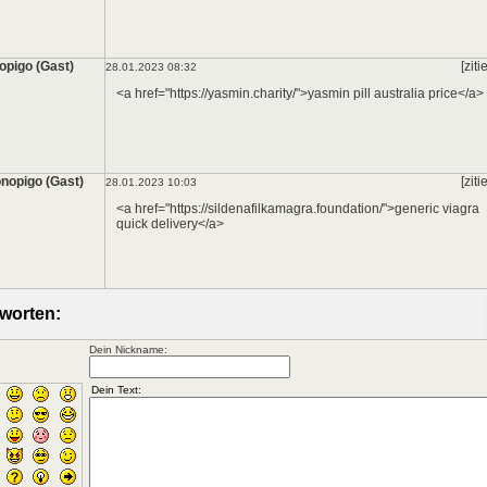
opigo (Gast)
[ziti
28.01.2023 08:32
<a href="https://yasmin.charity/">yasmin pill australia price</a>
nopigo (Gast)
[ziti
28.01.2023 10:03
<a href="https://sildenafilkamagra.foundation/">generic viagra
quick delivery</a>
worten:
Dein Nickname: