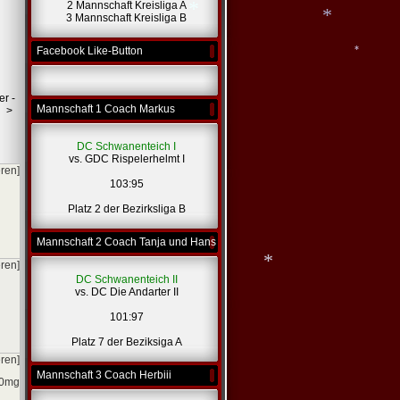
2 Mannschaft Kreisliga A
*
3 Mannschaft Kreisliga B
Facebook Like-Button
*
*
er -
Mannschaft 1 Coach Markus
>
*
DC Schwanenteich I
vs. GDC Rispelerhelmt I
eren]
103:95
Platz 2 der Bezirksliga B
Mannschaft 2 Coach Tanja und Hans
eren]
DC Schwanenteich II
vs. DC Die Andarter II
101:97
*
Platz 7 der Beziksiga A
eren]
Mannschaft 3 Coach Herbiii
00mg