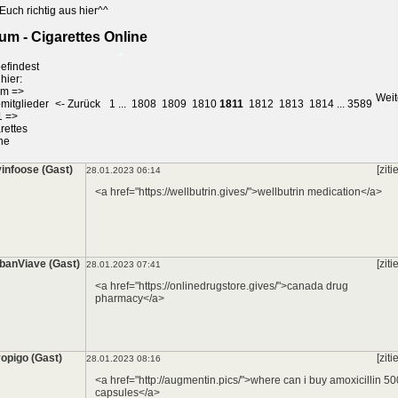
Euch richtig aus hier^^
um - Cigarettes Online
*
efindest
hier:
um
=>
Weit
mitglieder
<- Zurück
1
...
1808
1809
1810
1811
1812
1813
1814
...
3589
1
=>
*
rettes
ne
infoose (Gast)
[ziti
28.01.2023 06:14
<a href="https://wellbutrin.gives/">wellbutrin medication</a>
banViave (Gast)
[ziti
28.01.2023 07:41
<a href="https://onlinedrugstore.gives/">canada drug
pharmacy</a>
opigo (Gast)
[ziti
28.01.2023 08:16
<a href="http://augmentin.pics/">where can i buy amoxicillin 5
capsules</a>