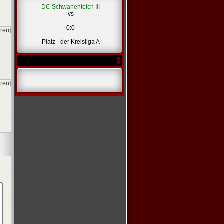
DC Schwanenteich III
vs
0:0
eren]
Platz - der Kreisliga A
eren]