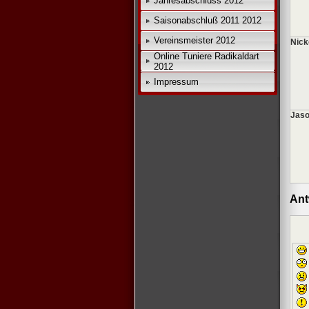
Jahresabschluss 2012
Saisonabschluß 2011 2012
Vereinsmeister 2012
Nick
Online Tuniere Radikaldart
2012
Impressum
Jaso
Ant