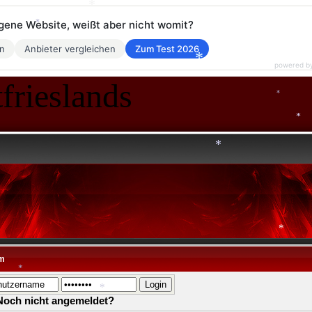
*
eigene Website, weißt aber nicht womit?
en
Anbieter vergleichen
Zum Test 2026
*
powered b
*
frieslands
*
*
*
*
*
m
*
Noch nicht angemeldet?