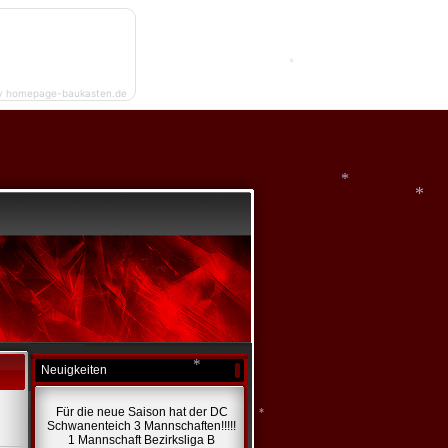
y homepage-baukasten.de
*
*
*
Neuigkeiten
Für die neue Saison hat der DC
Schwanenteich 3 Mannschaften!!!!!
*
1 Mannschaft Bezirksliga B