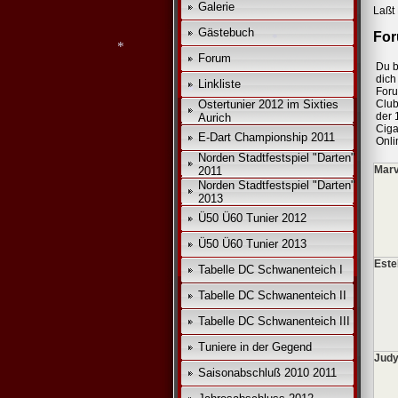
Galerie
Laßt 
*
Gästebuch
For
Forum
Du b
dich 
Linkliste
For
Ostertunier 2012 im Sixties
Club
der 
Aurich
*
Ciga
*
E-Dart Championship 2011
Onli
Norden Stadtfestspiel "Darten"
*
Marv
2011
Norden Stadtfestspiel "Darten"
2013
Ü50 Ü60 Tunier 2012
Ü50 Ü60 Tunier 2013
Este
Tabelle DC Schwanenteich I
Tabelle DC Schwanenteich II
Tabelle DC Schwanenteich III
Tuniere in der Gegend
Judy
Saisonabschluß 2010 2011