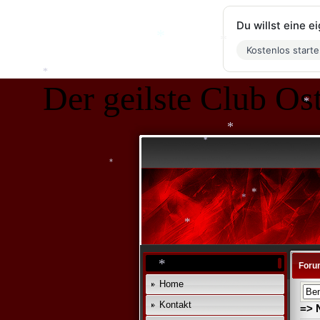
Du willst eine 
*
Kostenlos start
*
*
*
Der geilste Club Ost
*
*
*
*
*
Foru
*
Home
*
Kontakt
=> 
*