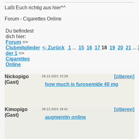
Laßt Euch richtig aus hier^^
Forum - Cigarettes Online
011
Du befindest
dich hier:
Forum
=>
013
Clubmitglieder
<- Zurück
1
...
15
16
17
18
19
20
21
...
der 1
=>
Cigarettes
Online
Nickopigo
[zitieren]
28.12.2021 15:29
(Gast)
how much is furosemide 40 mg
Kimopigo
[zitieren]
28.12.2021 18:41
(Gast)
augmentin online