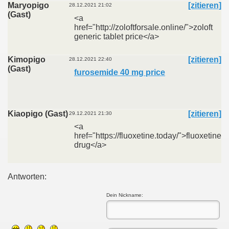
Maryopigo
[zitieren]
28.12.2021 21:02
(Gast)
<a
href="http://zoloftforsale.online/">zoloft
generic tablet price</a>
Kimopigo
[zitieren]
28.12.2021 22:40
(Gast)
furosemide 40 mg price
Kiaopigo (Gast)
[zitieren]
29.12.2021 21:30
<a
href="https://fluoxetine.today/">fluoxetine
drug</a>
Antworten:
Dein Nickname: