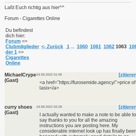
Laßt Euch richtig aus hier^^
Forum - Cigarettes Online
011
Du befindest
dich hier:
Forum
=>
013
Clubmitglieder
<- Zurück
1
...
1060
1061
1062
1063
10
der 1
=>
Cigarettes
Online
MichaelCrype
[zitiere
24.09.2022 01:56
(Gast)
<a href="https://furosemide.agency/">price of
lasix</a>
curry shoes
[zitiere
24.09.2022 02:28
(Gast)
I actually wanted to make a note to be able to
say thanks to you for all the amazing
instructions you are posting here. My
considerable internet look up has finally bee