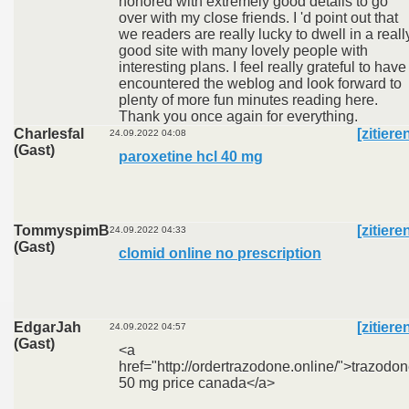
honored with extremely good details to go
over with my close friends. I 'd point out that
we readers are really lucky to dwell in a reall
good site with many lovely people with
interesting plans. I feel really grateful to have
encountered the weblog and look forward to
plenty of more fun minutes reading here.
Thank you once again for everything.
Charlesfal
[zitiere
24.09.2022 04:08
(Gast)
paroxetine hcl 40 mg
TommyspimB
[zitiere
24.09.2022 04:33
(Gast)
clomid online no prescription
EdgarJah
[zitiere
24.09.2022 04:57
(Gast)
<a
href="http://ordertrazodone.online/">trazodo
50 mg price canada</a>