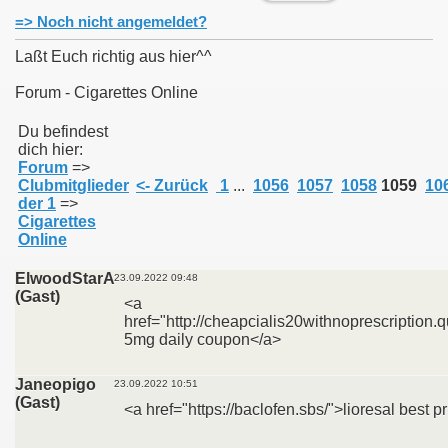
=> Noch nicht angemeldet?
Laßt Euch richtig aus hier^^
Forum - Cigarettes Online
011
Du befindest
dich hier:
013
Forum
=>
Clubmitglieder
<- Zurück
1
...
1056
1057
1058
1059
10
der 1
=>
Cigarettes
Online
ElwoodStarA
23.09.2022 09:48
(Gast)
<a
href="http://cheapcialis20withnoprescription.q
5mg daily coupon</a>
Janeopigo
23.09.2022 10:51
(Gast)
<a href="https://baclofen.sbs/">lioresal best p