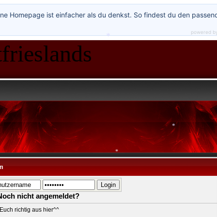
*
ne Homepage ist einfacher als du denkst. So findest du den passen
*
powered b
frieslands
*
m
*
*
Noch nicht angemeldet?
Euch richtig aus hier^^