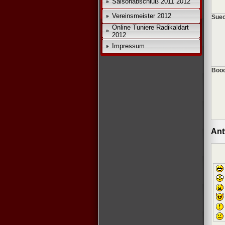
Saisonabschluß 2011 2012
Vereinsmeister 2012
Sueo
Online Tuniere Radikaldart
2012
Impressum
Booo
Ant