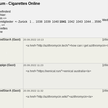
um - Cigarettes Online
efindest
hier:
um
=>
*
Weit
mitglieder
<- Zurück
1
...
1038
1039
1040
1041
1042
1043
1044
...
3590
1
=>
rettes
ne
*
odStarA (Gast)
[ziti
20.09.2022 10:13
<a href="http://azithromycin.tech/">how can i get azithromycin<
pigo (Gast)
[ziti
20.09.2022 11:23
<a href="https://xenical.run/">xenical australia</a>
odStarA (Gast)
[ziti
20.09.2022 11:32
<a href="http://azithromycin.wiki/">azithromycin</a>