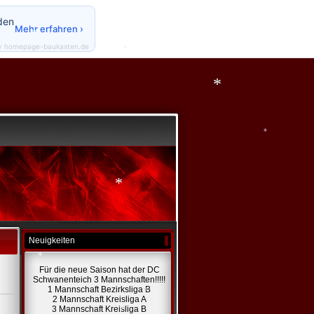
*
*
den
Mehr erfahren ›
y homepage-baukasten.de
*
*
*
*
*
Neuigkeiten
Für die neue Saison hat der DC
Schwanenteich 3 Mannschaften!!!!!
*
1 Mannschaft Bezirksliga B
2 Mannschaft Kreisliga A
3 Mannschaft Kreisliga B