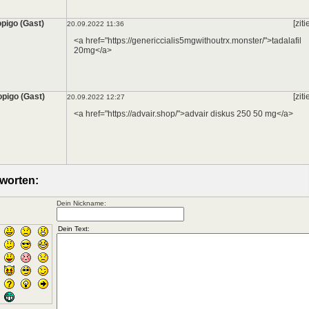
pigo (Gast)
[ziti
20.09.2022 11:36
<a href="https://genericcialis5mgwithoutrx.monster/">tadalafil
20mg</a>
pigo (Gast)
[ziti
20.09.2022 12:27
<a href="https://advair.shop/">advair diskus 250 50 mg</a>
worten:
Dein Nickname: