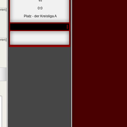
vs
0:0
eren]
Platz - der Kreisliga A
eren]