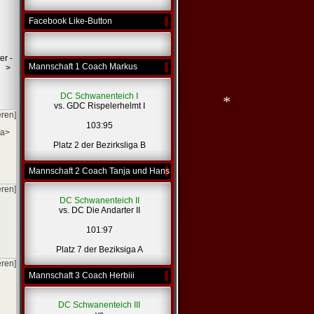
Facebook Like-Button
*
*
er -
Mannschaft 1 Coach Markus
>
DC Schwanenteich I
vs. GDC Rispelerhelmt I
eren]
103:95
/a>
Platz 2 der Bezirksliga B
*
Mannschaft 2 Coach Tanja und Hans
eren]
DC Schwanenteich II
vs. DC Die Andarter II
101:97
Platz 7 der Beziksiga A
eren]
Mannschaft 3 Coach Herbiii
DC Schwanenteich III