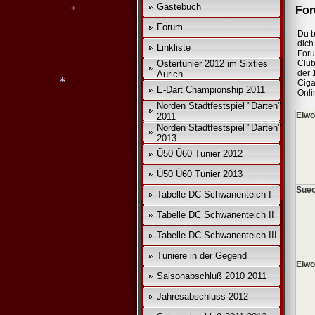
Gästebuch
For
Forum
Du b
dich 
*
Linkliste
For
Ostertunier 2012 im Sixties
Club
der 
Aurich
Ciga
E-Dart Championship 2011
Onli
Norden Stadtfestspiel "Darten"
Elwo
2011
*
Norden Stadtfestspiel "Darten"
2013
Ü50 Ü60 Tunier 2012
Ü50 Ü60 Tunier 2013
Sueo
Tabelle DC Schwanenteich I
*
Tabelle DC Schwanenteich II
Tabelle DC Schwanenteich III
Tuniere in der Gegend
Elwo
Saisonabschluß 2010 2011
Jahresabschluss 2012