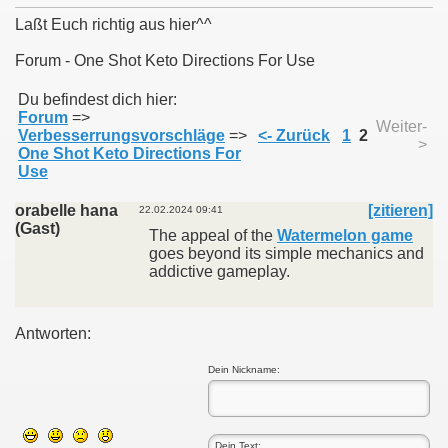
Laßt Euch richtig aus hier^^
Forum - One Shot Keto Directions For Use
011
Du befindest dich hier:
Forum
=>
Weiter-
Verbesserrungsvorschläge
=>
<- Zurück
1
2
013
>
One Shot Keto Directions For
Use
orabelle hana
[zitieren]
22.02.2024 09:41
(Gast)
The appeal of the
Watermelon game
goes beyond its simple mechanics and
addictive gameplay.
Antworten:
Dein Nickname: