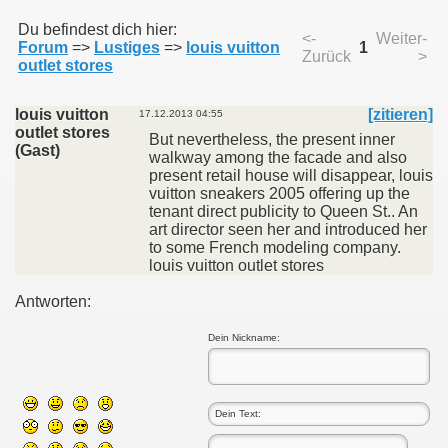
Du befindest dich hier:
<-
Weiter-
Forum
=>
Lustiges
=>
louis vuitton
1
Zurück
>
011
outlet stores
013
louis vuitton
[zitieren]
17.12.2013 04:55
outlet stores
But nevertheless, the present inner
(Gast)
walkway among the facade and also
present retail house will disappear, louis
vuitton sneakers 2005 offering up the
tenant direct publicity to Queen St.. An
art director seen her and introduced her
to some French modeling company.
louis vuitton outlet stores
Antworten:
Dein Nickname: