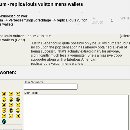
*
um - replica louis vuitton mens wallets
*
*
efindest dich hier:
<-
Weite
um
=>
Verbesserrungsvorschläge
=>
replica louis vuitton
1
Zurück
 wallets
*
*
*
ca louis vuitton
[zitier
15.12.2013 03:25
 wallets (Gast)
Justin Bieber could quite possibly only be 18 yrs outdated, but i
no solution the pop sensation has already obtained a level of
*
being successful that's actually extraordinary for anyone,
significantly much less a youngster. She's a massive troop
supporter along with a fabulous American.
replica louis vuitton mens wallets
worten:
Dein Nickname: