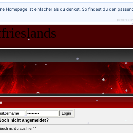
ne Homepage ist einfacher als du denkst. So findest du den passen
powered b
frieslands
*
*
*
*
*
*
m
*
*
*
*
*
Noch nicht angemeldet?
*
Euch richtig aus hier^^