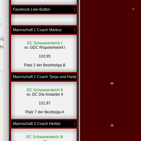
*
Facebook Like-Button
*
*
r-
>
*
Mannschaft 1 Coach Markus
en]
DC Schwanenteich I
t's
vs. GDC Rispelerhelmt I
103:95
Platz 2 der Bezirksliga B
Mannschaft 2 Coach Tanja und Hans
DC Schwanenteich II
vs. DC Die Andarter II
101:97
*
Platz 7 der Beziksiga A
Mannschaft 3 Coach Herbiii
DC Schwanenteich III