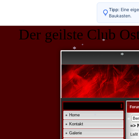
*
*
Tipp:
Eine eige
*
Baukasten.
Der geilste Club Ost
*
*
*
*
*
Foru
Home
Kontakt
=> 
Galerie
*
Laßt 
*