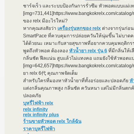
ชาร์จเร็ว และระบบป้องกันการรั่วซึม หัวพอตแบบแม่เหล็
[img=731,441]https://www.bangkokrelx.com/catalo
ของ relx มีอะไรใหม่?
หากคุณสงสัยว่า
เครื่องรุ่นหกของ relx
ต่างจากรุ่นก่อ
SmartPace ที่ควบคุมการปล่อยควันให้นุ่มขึ้น ไม่บาดคอเ
ได้ด้วยนะ เหมาะกับสายสุขภาพที่อยากควบคุมพฤติกรรมการส
พูดถึงหัวพอต ต้องลอง
หัวน้ำยา relx รุ่น 6
ที่มีกลิ่นให
กลิ่นชัด ฟีลแน่น สูบแล้วไม่แทงคอ แถมยังใช้หัวพอตแบ
[img=642,657]https://www.bangkokrelx.com/cat
ยา relx 6代 คุณภาพจัดเต็ม
สำหรับใครที่มองหาหัวน้ำยาที่ทั้งอร่อยและปลอดภัย
หั
แต่งกลิ่นคุณภาพสูง กลิ่นชัด ควันหนา แต่ไม่มีกลิ่นต
ปลอดภัย
บุหรี่ไฟฟ้า relx
relx infinity
relx infinity plus
ร้านขายหัวพอต relx ใกล้ฉัน
ราคาบุหรี่ไฟฟ้า