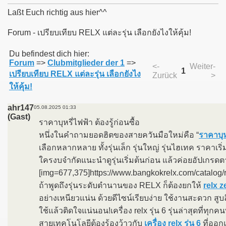
Laßt Euch richtig aus hier^^
Forum - เปรียบเทียบ RELX แต่ละรุ่น เลือกยังไงให้คุ้ม!
011
Du befindest dich hier:
Forum
=>
Clubmitglieder der 1
=>
<-
Weiter-
013
1
เปรียบเทียบ RELX แต่ละรุ่น เลือกยังไง
Zurück
>
ให้คุ้ม!
ahr147
05.08.2025 01:33
(Gast)
ราคาบุหรี่ไฟฟ้า ต้องรู้ก่อนซื้อ
หนึ่งในคำถามยอดฮิตของสายควันมือใหม่คือ “
ราคาบุห
เลือกหลากหลาย ทั้งรุ่นเล็ก รุ่นใหญ่ รุ่นไฮเทค ราคาเริ่
ใครงบจำกัดแนะนำดูรุ่นเริ่มต้นก่อน แล้วค่อยอัปเกร
[img=677,375]https://www.bangkokrelx.com/catalog/re
ถ้าพูดถึงรุ่นระดับตำนานของ RELX ก็ต้องยกให้
relx z
อย่างเหนียวแน่น ด้วยดีไซน์เรียบง่าย ใช้งานสะดวก 
ใช้แล้วติดใจแน่นอน!เครื่อง relx รุ่น 6 รุ่นล่าสุดที่ทุกคน
สายเทคโนโลยีต้องร้องว้าวกับ
เครื่อง relx รุ่น 6
ที่ออกแ