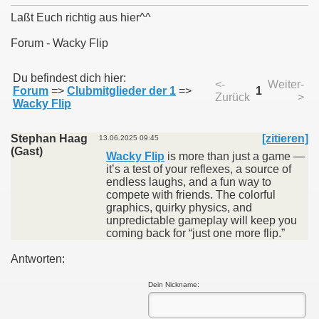
Laßt Euch richtig aus hier^^
Forum - Wacky Flip
011
Du befindest dich hier:
<-
Weiter-
Forum
=>
Clubmitglieder der 1
=>
1
Zurück
>
013
Wacky Flip
Stephan Haag
[zitieren]
13.06.2025 09:45
(Gast)
Wacky Flip
is more than just a game —
it’s a test of your reflexes, a source of
endless laughs, and a fun way to
compete with friends. The colorful
graphics, quirky physics, and
unpredictable gameplay will keep you
coming back for “just one more flip.”
Antworten:
Dein Nickname: