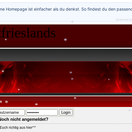
*
ne Homepage ist einfacher als du denkst. So findest du den passen
*
powered b
*
*
frieslands
*
*
*
*
*
*
*
*
m
*
*
Noch nicht angemeldet?
Euch richtig aus hier^^
*
*