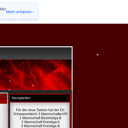
*
den
Mehr erfahren ›
*
y homepage-baukasten.de
*
*
Neuigkeiten
*
*
*
Für die neue Saison hat der DC
Schwanenteich 3 Mannschaften!!!!!
1 Mannschaft Bezirksliga B
2 Mannschaft Kreisliga A
3 Mannschaft Kreisliga B