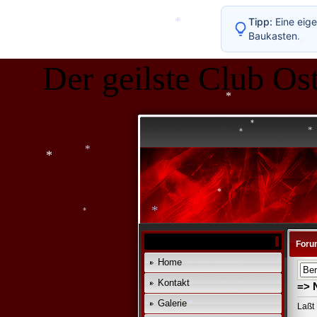
*
Tipp:
Eine eige
Baukasten.
*
Der geilste Club Ost
*
*
*
*
*
*
*
*
Foru
*
Home
Kontakt
=> 
Galerie
Laßt 