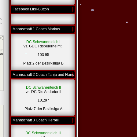
Facebook Like-Button
r-
*
>
Mannschaft 1 Coach Markus
*
*
en]
DC Schwanenteich I
vs. GDC Rispelerhelmt I
or
on
103:95
*
Platz 2 der Bezirksliga B
*
Mannschaft 2 Coach Tanja und Hans
DC Schwanenteich II
*
vs. DC Die Andarter II
101:97
Platz 7 der Beziksiga A
Mannschaft 3 Coach Herbiii
DC Schwanenteich III