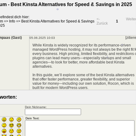
*
um - Best Kinsta Alternatives for Speed & Savings in 2025
efindest dich hier:
*
<-
Weite
um
=>
Info
=>
Best Kinsta Alternatives for Speed & Savings
1
Zurück
*
025
*
npaas (Gast)
[zitier
05.06.2025 10:03
*
While Kinsta is widely recognized for its performance-driven
managed WordPress hosting, it may not always be the right fit f
every business. High pricing, limited flexibility, and restrictions 
plugins can lead many users—especially startups and small
agencies—to look for better, more affordable best
Kinsta
alternatives
.
In this guide, we’ll explore some of the best Kinsta alternatives
*
that offer faster performance, greater flexibility, and superior
value for money—including our own solution, Rocon, which is
built for modern WordPress users.
*
worten:
Dein Nickname: