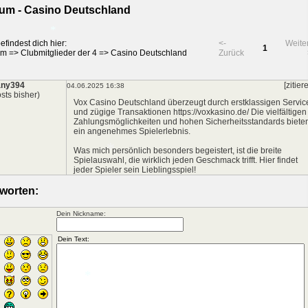
um - Casino Deutschland
efindest dich hier:
<-
Weite
1
um
=>
Clubmitglieder der 4
=>
Casino Deutschland
Zurück
*
any394
[zitier
04.06.2025 16:38
sts bisher)
Vox Casino Deutschland überzeugt durch erstklassigen Servic
und zügige Transaktionen
https://voxkasino.de/
Die vielfältigen
Zahlungsmöglichkeiten und hohen Sicherheitsstandards biete
ein angenehmes Spielerlebnis.
Was mich persönlich besonders begeistert, ist die breite
Spielauswahl, die wirklich jeden Geschmack trifft. Hier findet
jeder Spieler sein Lieblingsspiel!
worten:
*
Dein Nickname: