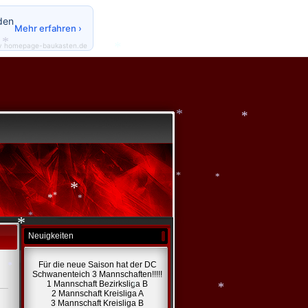
den
*
Mehr erfahren ›
*
y homepage-baukasten.de
*
*
*
*
*
*
*
*
Neuigkeiten
*
*
*
*
Für die neue Saison hat der DC
Schwanenteich 3 Mannschaften!!!!!
1 Mannschaft Bezirksliga B
2 Mannschaft Kreisliga A
3 Mannschaft Kreisliga B