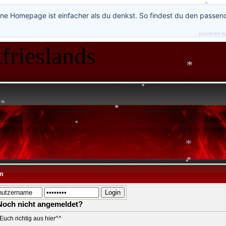
ne Homepage ist einfacher als du denkst. So findest du den passen
powered b
*
frieslands
*
*
*
*
*
m
*
*
*
Noch nicht angemeldet?
Euch richtig aus hier^^
*