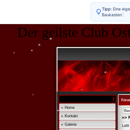
*
*
*
*
Tipp:
Eine eige
*
*
Baukasten.
*
Der geilste Club Ost
*
*
*
*
*
*
*
*
Foru
*
Home
Kontakt
=> 
*
*
*
Galerie
Laßt 