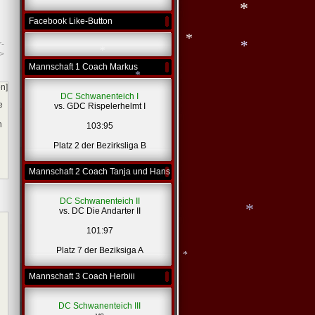
*
Facebook Like-Button
*
r-
>
Mannschaft 1 Coach Markus
*
en]
*
*
*
DC Schwanenteich I
e
vs. GDC Rispelerhelmt I
*
n
103:95
Platz 2 der Bezirksliga B
Mannschaft 2 Coach Tanja und Hans
DC Schwanenteich II
vs. DC Die Andarter II
101:97
Platz 7 der Beziksiga A
*
Mannschaft 3 Coach Herbiii
DC Schwanenteich III
*