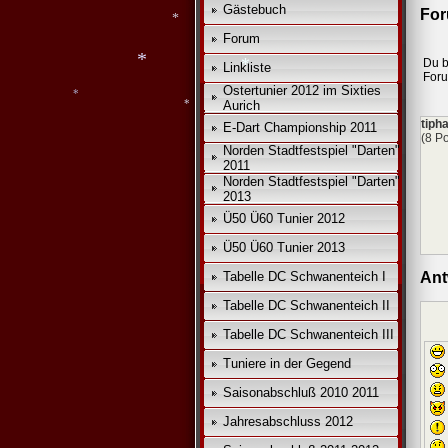
Gästebuch
For
Forum
Du b
Linkliste
*
For
Ostertunier 2012 im Sixties
Aurich
*
*
tiph
E-Dart Championship 2011
(8 Po
Norden Stadtfestspiel "Darten"
2011
*
Norden Stadtfestspiel "Darten"
*
2013
Ü50 Ü60 Tunier 2012
Ü50 Ü60 Tunier 2013
Tabelle DC Schwanenteich I
Ant
Tabelle DC Schwanenteich II
Tabelle DC Schwanenteich III
Tuniere in der Gegend
Saisonabschluß 2010 2011
Jahresabschluss 2012