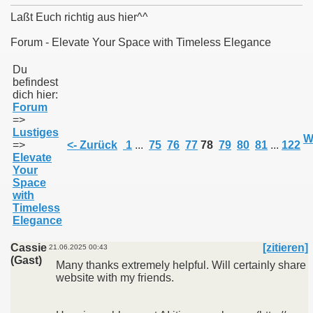
Laßt Euch richtig aus hier^^
Forum - Elevate Your Space with Timeless Elegance
011
Du
befindest
dich hier:
013
Forum
=>
Lustiges
W
=>
<- Zurück
1
...
75
76
77
78
79
80
81
...
122
Elevate
Your
Space
with
Timeless
Elegance
Cassie
[zitieren]
21.06.2025 00:43
(Gast)
Many thanks extremely helpful. Will certainly share
website with my friends.