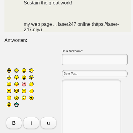
Sustain the great work!
my web page ... laser247 online (https://laser-
247.diy/)
Antworten:
Dein Nickname:
B
i
u