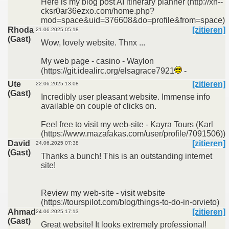
Here is my blog post AI itinerary planner (http://xn--
cksr0ar36ezxo.com/home.php?
mod=space&uid=376608&do=profile&from=space)
Rhoda
[zitieren]
21.06.2025 05:18
(Gast)
Wow, lovely website. Thnx ...
My web page - casino - Waylon
(https://git.idealirc.org/elsagrace7921
-
Ute
[zitieren]
22.06.2025 13:08
(Gast)
Incredibly user pleasant website. Immense info
available on couple of clicks on.
Feel free to visit my web-site - Kayra Tours (Karl
(https://www.mazafakas.com/user/profile/7091506))
David
[zitieren]
24.06.2025 07:38
(Gast)
Thanks a bunch! This is an outstanding internet
site!
Review my web-site - visit website
(https://tourspilot.com/blog/things-to-do-in-orvieto)
Ahmad
[zitieren]
24.06.2025 17:13
(Gast)
Great website! It looks extremely professional!