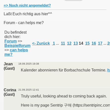
=> Noch nicht angemeldet?
Laßt Euch richtig aus hier^^
Forum - can helps me?
011
Du befindest
dich hier:
013
Forum
=>
<- Zurück
1
...
11
12
13
14
15
16
17
...
2
Beispielforum
=>
can helps
me?
Jean
18.09.2025 19:38
(Gast)
Kalender abonnieren für Borbachschule Termine.
h
Corina
21.09.2025 12:41
(Gast)
Truly useful, looking ahead to coming back again.
Here is my page Sentrip 구매 (https://sentripinc.co