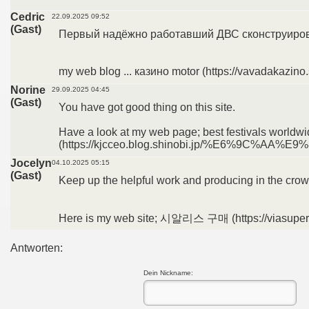
Cedric
22.09.2025 09:52
(Gast)
Первый надёжно работавший ДВС сконструирова
my web blog ... казино motor (https://vavadakazino.s
Norine
29.09.2025 04:45
(Gast)
You have got good thing on this site.
Have a look at my web page; best festivals worldw
(https://kjcceo.blog.shinobi.jp/%E6%9C
Jocelyn
04.10.2025 05:15
(Gast)
Keep up the helpful work and producing in the crow
Here is my web site; 시알리스 구매 (https://viasuperm
Antworten:
Dein Nickname: