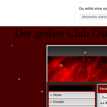
*
Du willst eine 
Kostenlos start
*
*
*
Der geilste Club Ost
*
*
*
*
*
Foru
*
*
Home
Kontakt
*
=> 