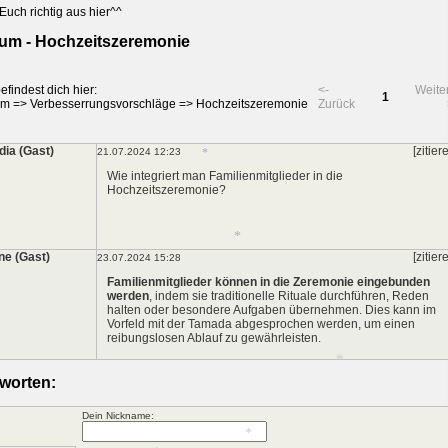
Euch richtig aus hier^^
*
um - Hochzeitszeremonie
*
efindest dich hier:
<-
Weite
1
um
=>
Verbesserrungsvorschläge
=>
Hochzeitszeremonie
Zurück
dia (Gast)
[zitier
21.07.2024 12:23
Wie integriert man Familienmitglieder in die
Hochzeitszeremonie?
*
ne (Gast)
[zitier
23.07.2024 15:28
Familienmitglieder können in die Zeremonie eingebunden
werden
, indem sie traditionelle Rituale durchführen, Reden
halten oder besondere Aufgaben übernehmen. Dies kann im
Vorfeld mit der Tamada abgesprochen werden, um einen
reibungslosen Ablauf zu gewährleisten.
*
worten:
Dein Nickname: