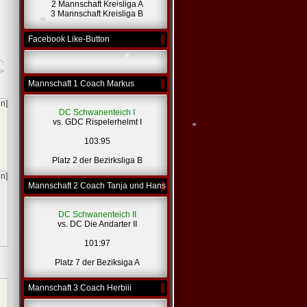
2 Mannschaft Kreisliga A
3 Mannschaft Kreisliga B
Facebook Like-Button
r-
*
>
Mannschaft 1 Coach Markus
*
*
en]
DC Schwanenteich I
vs. GDC Rispelerhelmt I
103:95
*
Platz 2 der Bezirksliga B
en]
Mannschaft 2 Coach Tanja und Hans
*
DC Schwanenteich II
vs. DC Die Andarter II
101:97
Platz 7 der Beziksiga A
Mannschaft 3 Coach Herbiii