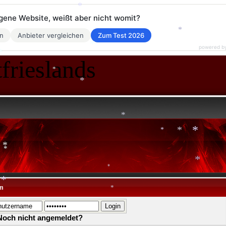
*
eigene Website, weißt aber nicht womit?
en
Anbieter vergleichen
Zum Test 2026
powered b
*
*
frieslands
*
*
*
*
*
*
*
*
*
m
*
*
*
Noch nicht angemeldet?