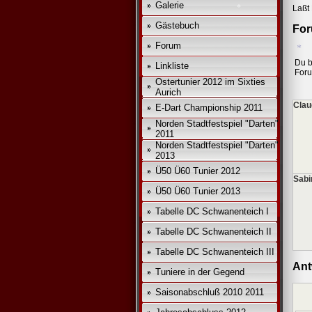
Galerie
Laßt 
Gästebuch
For
*
Forum
*
Du b
Linkliste
For
Ostertunier 2012 im Sixties
Aurich
Clau
E-Dart Championship 2011
Norden Stadtfestspiel "Darten"
2011
*
Norden Stadtfestspiel "Darten"
2013
Ü50 Ü60 Tunier 2012
Sabi
Ü50 Ü60 Tunier 2013
Tabelle DC Schwanenteich I
Tabelle DC Schwanenteich II
Tabelle DC Schwanenteich III
Ant
Tuniere in der Gegend
Saisonabschluß 2010 2011