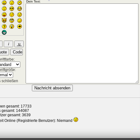
*
*
*
iftfarbe:
riftgröße:
 schließen
en gesamt: 17733
s gesamt: 144087
tzer gesamt: 3639
it Online (Registrierte Benutzer): Niemand