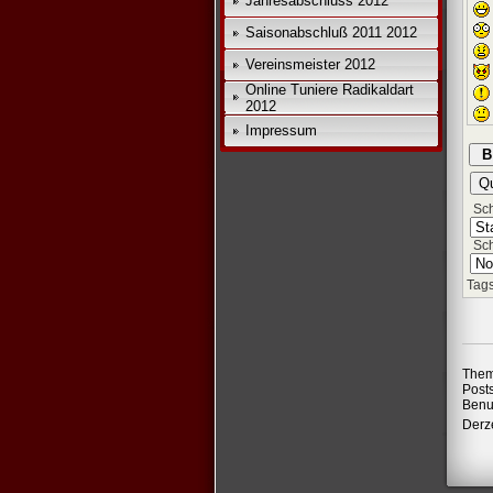
Jahresabschluss 2012
Saisonabschluß 2011 2012
Vereinsmeister 2012
Online Tuniere Radikaldart
2012
Impressum
Schr
Sch
Tags
Them
Post
Benu
Derze