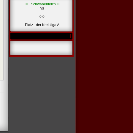
*
DC Schwanenteich III
vs
0:0
Platz - der Kreisliga A