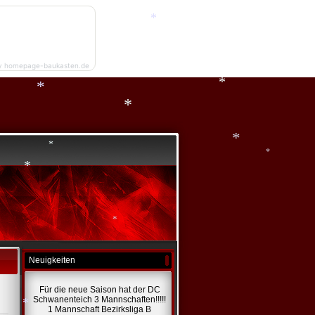
*
*
*
*
y homepage-baukasten.de
*
*
*
*
*
*
*
Neuigkeiten
*
Für die neue Saison hat der DC
Schwanenteich 3 Mannschaften!!!!!
1 Mannschaft Bezirksliga B