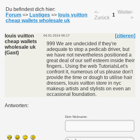
Du befindest dich hier:
<-
Weiter-
Forum
=>
Lustiges
=>
louis vuitton
1
Zurück
>
011
cheap wallets wholesale uk
013
louis vuitton
[zitieren]
04.01.2014 06:17
cheap wallets
999 We are undecided if they're
wholesale uk
adequate to stop a pedicab driver, but
(Gast)
we have not nevertheless positioned a
great deal of our self esteem inside their
fingers.. Using the web TutorialsLet's
confront it, numerous of us please don't
provide the time or dough to utilise hair
dressers, louis vuitton store in nyc
makeup artists and stylists on even an
occasional foundation.
Antworten:
Dein Nickname: