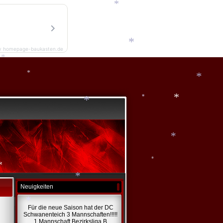
*
*
*
y homepage-baukasten.de
*
*
*
*
*
*
*
*
Neuigkeiten
*
*
Für die neue Saison hat der DC
Schwanenteich 3 Mannschaften!!!!!
1 Mannschaft Bezirksliga B