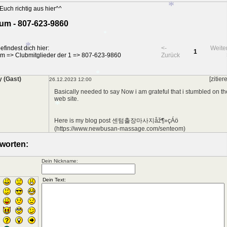
*
Euch richtig aus hier^^
*
*
*
um - 807-623-9860
*
*
efindest dich hier:
<-
Weite
1
um
=>
Clubmitglieder der 1
=>
807-623-9860
Zurück
*
*
y (Gast)
[zitier
26.12.2023 12:00
Basically needed to say Now i am grateful that i stumbled on th
web site.
*
Here is my blog post 센텀출장마사지åž¶»çÁö
(https://www.newbusan-massage.com/senteom)
worten:
*
Dein Nickname: