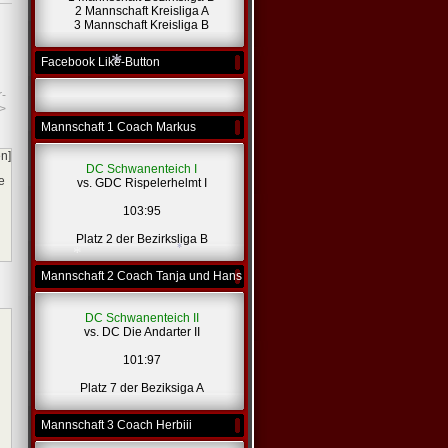
*
2 Mannschaft Kreisliga A
3 Mannschaft Kreisliga B
Facebook Like-Button
r-
>
Mannschaft 1 Coach Markus
*
en]
DC Schwanenteich I
e
vs. GDC Rispelerhelmt I
103:95
Platz 2 der Bezirksliga B
Mannschaft 2 Coach Tanja und Hans
DC Schwanenteich II
*
vs. DC Die Andarter II
*
101:97
Platz 7 der Beziksiga A
Mannschaft 3 Coach Herbiii