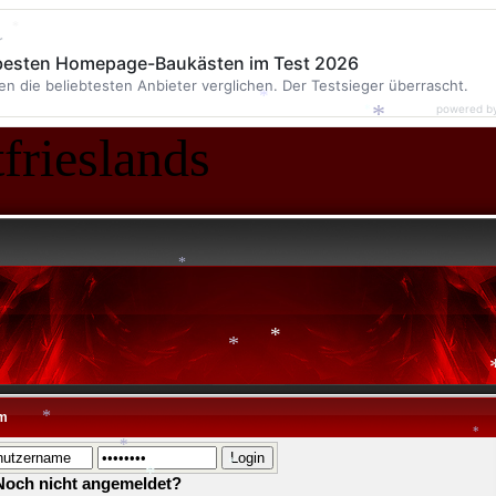
r
 besten Homepage-Baukästen im Test 2026
*
*
en die beliebtesten Anbieter verglichen. Der Testsieger überrascht.
*
powered b
frieslands
*
*
*
*
*
m
*
*
Noch nicht angemeldet?