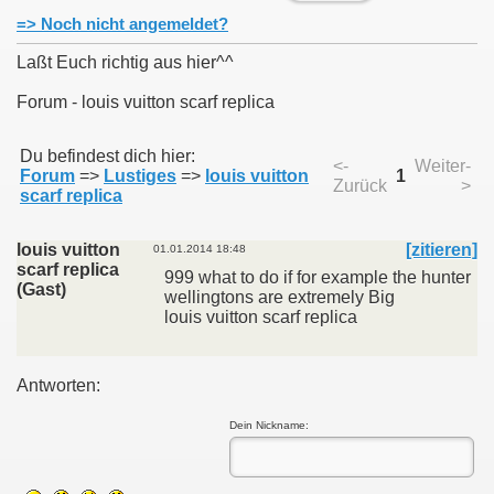
=> Noch nicht angemeldet?
Laßt Euch richtig aus hier^^
Forum - louis vuitton scarf replica
011
Du befindest dich hier:
<-
Weiter-
013
Forum
=>
Lustiges
=>
louis vuitton
1
Zurück
>
scarf replica
louis vuitton
[zitieren]
01.01.2014 18:48
scarf replica
999 what to do if for example the hunter
(Gast)
wellingtons are extremely Big
louis vuitton scarf replica
Antworten:
Dein Nickname: