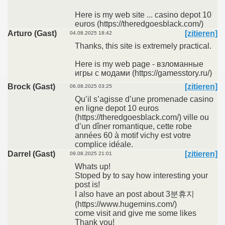
Here is my web site ... casino depot 10
euros (https://theredgoesblack.com/)
Arturo (Gast)
[zitieren]
04.08.2025 18:42
Thanks, this site is extremely practical.
Here is my web page - взломанные
игры с модами (https://gamesstory.ru/)
Brock (Gast)
[zitieren]
06.08.2025 03:25
Qu’il s’agisse d’une promenade casino
en ligne depot 10 euros
(https://theredgoesblack.com/) ville ou
d’un dîner romantique, cette robe
années 60 à motif vichy est votre
complice idéale.
Darrel (Gast)
[zitieren]
09.08.2025 21:01
Whats up!
Stoped by to say how interesting your
post is!
I also have an post about 3분휴지
(https://www.hugemins.com/)
come visit and give me some likes
Thank you!