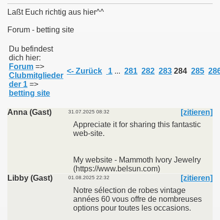
Laßt Euch richtig aus hier^^
Forum - betting site
011
Du befindest
dich hier:
Forum
=>
013
<- Zurück
1
...
281
282
283
284
285
28
Clubmitglieder
der 1
=>
betting site
Anna (Gast)
[zitieren]
31.07.2025 08:32
Appreciate it for sharing this fantastic
web-site.
My website - Mammoth Ivory Jewelry
(https://www.belsun.com)
Libby (Gast)
[zitieren]
01.08.2025 22:32
Notre sélection de robes vintage
années 60 vous offre de nombreuses
options pour toutes les occasions.