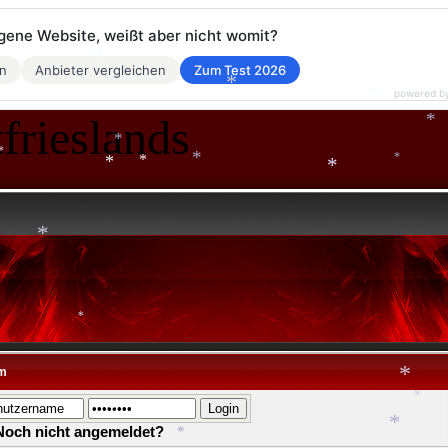
eigene Website, weißt aber nicht womit?
en
Anbieter vergleichen
Zum Test 2026
powered b
*
frieslands
*
*
*
*
*
*
*
*
*
*
*
*
m
*
Noch nicht angemeldet?