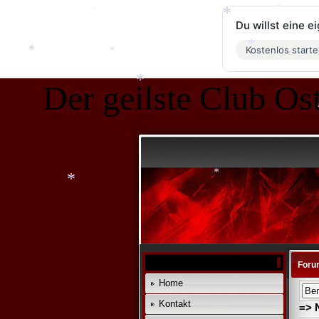
*
*
Du willst eine 
*
*
Kostenlos start
*
*
*
Der geilste Club Ost
*
*
*
*
*
Foru
Home
Kontakt
=> 