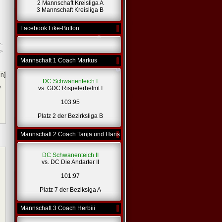
2 Mannschaft Kreisliga A
*
3 Mannschaft Kreisliga B
*
*
Facebook Like-Button
*
r-
>
Mannschaft 1 Coach Markus
en]
DC Schwanenteich I
*
y
vs. GDC Rispelerhelmt I
103:95
*
Platz 2 der Bezirksliga B
Mannschaft 2 Coach Tanja und Hans
DC Schwanenteich II
vs. DC Die Andarter II
101:97
Platz 7 der Beziksiga A
Mannschaft 3 Coach Herbiii
*