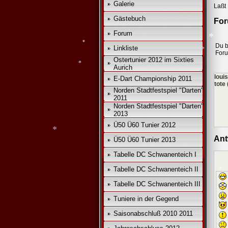
Galerie
Laßt 
Gästebuch
For
Forum
Du b
Linkliste
For
Ostertunier 2012 im Sixties
*
Aurich
loui
*
E-Dart Championship 2011
tote
Norden Stadtfestspiel "Darten"
*
2011
Norden Stadtfestspiel "Darten"
*
2013
Ü50 Ü60 Tunier 2012
Ant
Ü50 Ü60 Tunier 2013
Tabelle DC Schwanenteich I
*
Tabelle DC Schwanenteich II
Tabelle DC Schwanenteich III
Tuniere in der Gegend
Saisonabschluß 2010 2011