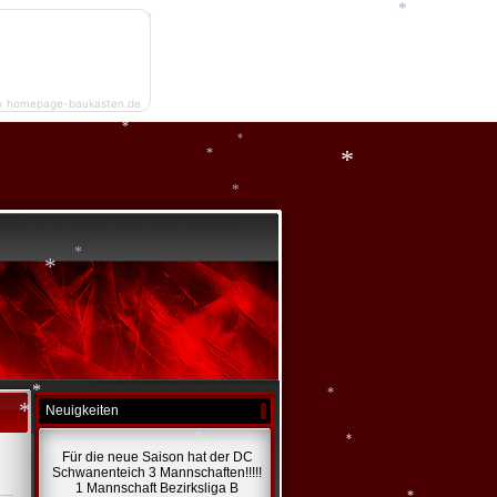
*
y homepage-baukasten.de
*
*
*
*
*
*
*
*
Neuigkeiten
*
Für die neue Saison hat der DC
*
Schwanenteich 3 Mannschaften!!!!!
1 Mannschaft Bezirksliga B