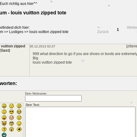
*
Euch richtig aus hier^^
*
*
um - louis vuitton zipped tote
*
*
efindest dich hier:
<-
Weite
*
1
um
=>
Lustiges
=>
louis vuitton zipped tote
Zurück
s vuitton zipped
[zitier
30.12.2013 02:27
 (Gast)
999 what direction to go if you are shoes or boots are extremel
Big
louis vuitton zipped tote
worten:
*
Dein Nickname:
*
*