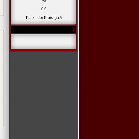
vs
0:0
Platz - der Kreisliga A