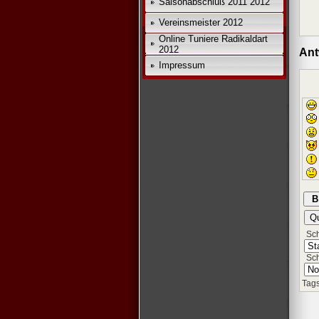
Saisonabschluß 2011 2012
Vereinsmeister 2012
Online Tuniere Radikaldart
2012
*
Ant
Impressum
Schr
Sch
Tags