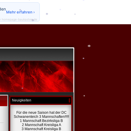
*
den
Mehr erfahren ›
*
*
y homepage-baukasten.de
*
*
*
*
*
*
*
*
Neuigkeiten
*
Für die neue Saison hat der DC
Schwanenteich 3 Mannschaften!!!!!
1 Mannschaft Bezirksliga B
*
2 Mannschaft Kreisliga A
3 Mannschaft Kreisliga B