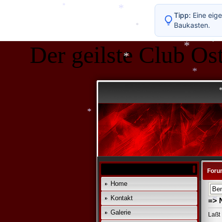
Tipp:
Eine eige
Baukasten.
*
*
Der geilste Club Ost
*
*
*
*
*
*
Foru
Home
Kontakt
=> 
Galerie
Laßt 