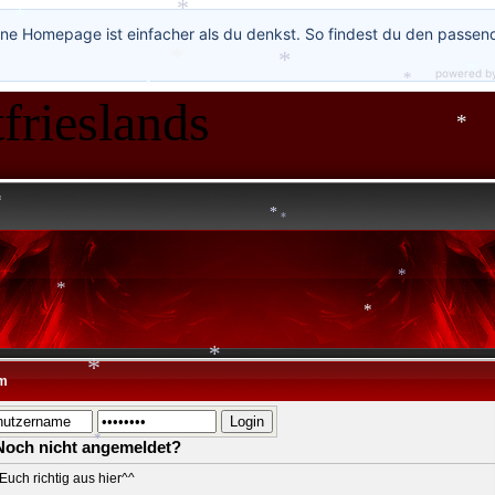
ne Homepage ist einfacher als du denkst. So findest du den passen
*
powered b
frieslands
*
*
*
*
*
*
*
*
*
*
*
m
*
*
*
Noch nicht angemeldet?
Euch richtig aus hier^^