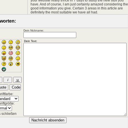
your website really thrice in 7 days to study the new stuff you
have. And of course, I am just certainly amazed considering the
good information you give. Certain 3 areas in this article are
definitely the most suitable we have all had.
worten:
Dein Nickname:
iftfarbe:
riftgröße:
 schließen