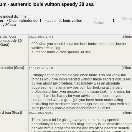
*
um - authentic louis vuitton speedy 30 usa
*
efindest dich hier:
<-
Weite
um
=>
Clubmitglieder der 1
=>
authentic louis vuitton
1
Zurück
dy 30 usa
*
entic louis
[zitier
28.12.2013 17:46
ton speedy 30
999 what you should situation boot footwear, booties,hunter
(Gast)
wellies are so Big
authentic louis vuitton speedy 30 usa
*
an outlet (Gast)
*
[zitier
17.11.2023 17:00
I simply had to appreciate you once more. I do not know the
things I would've implemented without these secrets discussed
by you about my problem. It absolutely was an absolute
troublesome matter in my position, but looking at the very
professional form you processed the issue took me to jump for
delight. I will be happy for your advice and hope that you
comprehend what a great job you have been undertaking
instructing the mediocre ones through the use of your web site.
Most probably you've never encountered all of us.
rd bag (Gast)
[zitier
30.12.2023 04:59
Thank you a lot for giving everyone remarkably special
opportunity to read from this blog. It really is so fantastic and ja
packed with a great time for me and my office peers to search