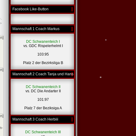
Facebook Like-Button
r-
>
Mannschaft 1 Coach Markus
en]
DC Schwanenteich I
vs. GDC Rispelerhelmt I
103:95
Platz 2 der Bezirksliga B
*
en]
Mannschaft 2 Coach Tanja und Hans
DC Schwanenteich II
vs. DC Die Andarter II
101:97
*
Platz 7 der Beziksiga A
en]
Mannschaft 3 Coach Herbiii
m-
DC Schwanenteich III