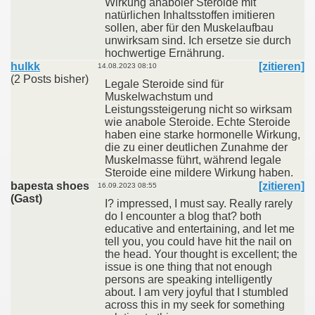
Wirkung anaboler Steroide mit
natürlichen Inhaltsstoffen imitieren
sollen, aber für den Muskelaufbau
unwirksam sind. Ich ersetze sie durch
hochwertige Ernährung.
hulkk
[zitieren]
14.08.2023 08:10
(2 Posts bisher)
Legale Steroide sind für
Muskelwachstum und
Leistungssteigerung nicht so wirksam
wie anabole Steroide. Echte Steroide
haben eine starke hormonelle Wirkung,
die zu einer deutlichen Zunahme der
Muskelmasse führt, während legale
Steroide eine mildere Wirkung haben.
bapesta shoes
[zitieren]
16.09.2023 08:55
(Gast)
I? impressed, I must say. Really rarely
do I encounter a blog that? both
educative and entertaining, and let me
tell you, you could have hit the nail on
the head. Your thought is excellent; the
issue is one thing that not enough
persons are speaking intelligently
about. I am very joyful that I stumbled
across this in my seek for something