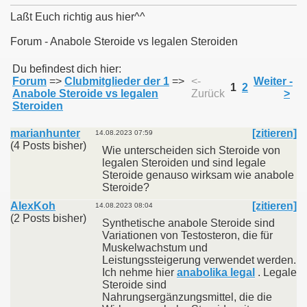
Laßt Euch richtig aus hier^^
Forum - Anabole Steroide vs legalen Steroiden
011
Du befindest dich hier:
Forum
=>
Clubmitglieder der 1
=>
<-
Weiter -
1
2
Anabole Steroide vs legalen
Zurück
>
013
Steroiden
marianhunter
[zitieren]
14.08.2023 07:59
(4 Posts bisher)
Wie unterscheiden sich Steroide von
legalen Steroiden und sind legale
Steroide genauso wirksam wie anabole
Steroide?
AlexKoh
[zitieren]
14.08.2023 08:04
(2 Posts bisher)
Synthetische anabole Steroide sind
Variationen von Testosteron, die für
Muskelwachstum und
Leistungssteigerung verwendet werden.
Ich nehme hier
anabolika legal
. Legale
Steroide sind
Nahrungsergänzungsmittel, die die