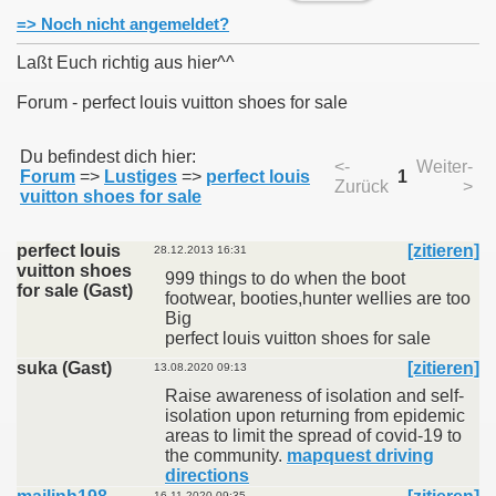
=> Noch nicht angemeldet?
Laßt Euch richtig aus hier^^
Forum - perfect louis vuitton shoes for sale
011
Du befindest dich hier:
<-
Weiter-
013
Forum
=>
Lustiges
=>
perfect louis
1
Zurück
>
vuitton shoes for sale
perfect louis
[zitieren]
28.12.2013 16:31
vuitton shoes
999 things to do when the boot
for sale (Gast)
footwear, booties,hunter wellies are too
Big
perfect louis vuitton shoes for sale
suka (Gast)
[zitieren]
13.08.2020 09:13
Raise awareness of isolation and self-
isolation upon returning from epidemic
areas to limit the spread of covid-19 to
the community.
mapquest driving
directions
16.11.2020 09:35