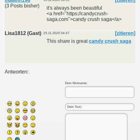
mailinh198
[zitieren]
(3 Posts bisher)
it's always been beautiful
<a href="https://candycrush-
saga.com">candy crush saga</a>
Lisa1812 (Gast)
[zitieren]
25.11.2020 04:47
This share is great
candy crush saga
Antworten:
Dein Nickname: