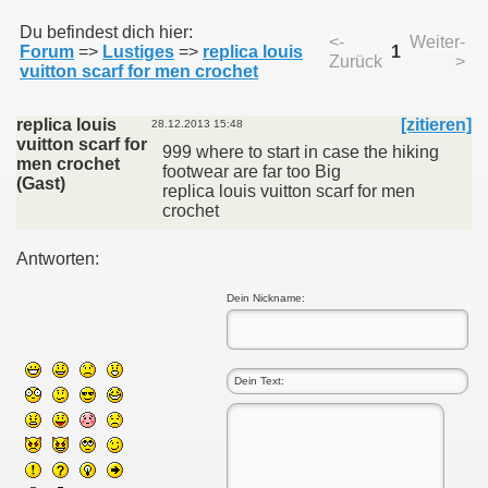
Du befindest dich hier:
<-
Weiter-
Forum
=>
Lustiges
=>
replica louis
1
Zurück
>
011
vuitton scarf for men crochet
013
replica louis
[zitieren]
28.12.2013 15:48
vuitton scarf for
999 where to start in case the hiking
men crochet
footwear are far too Big
(Gast)
replica louis vuitton scarf for men
crochet
Antworten:
Dein Nickname: