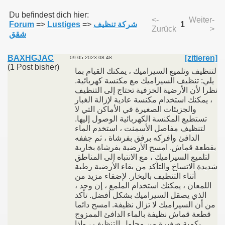
Du befindest dich hier:
<-
Weiter-
Forum
=>
Lustiges
=>
شركة تنظيف
1
Zurück
>
011
شقق
013
BAXHGJAC
[zitieren]
09.05.2023 08:48
(1 Post bisher)
لتنظيف وتلميع السيراميك ، يمكنك القيام بما
يلي: تنظيف السيراميك مع مكنسة كهربائية.
نظرا لأن الأرضية الخزفية تحتاج إلى التنظيف
، يمكنك استخدام مكنسة عادية لإزالة الغبار
والجزيئات الصغيرة في الأماكن التي لا
تستطيع المكنسة الكهربائية الوصول إليها.
لتنظيف مفاصل الأسمنت ، استخدم الماء
الدافئ وافركه برفق بفرشاة ، ثم جففه
بقطعة قماش. امسح الأرضية بفرشاة بخارية
لتلميع السيراميك ، مع الانتباه إلى المناطق
شديدة الاتساخ والتأكد من بقاء الأرضية رطبة
أثناء التنظيف بالبخار. لإضفاء مزيد من
اللمعان ، يمكنك استخدام الملمع ، إن وجد ،
الذي يصقل السيراميك بشكل أفضل. تأكد
من أن السيراميك لا تزال نظيفة. امسح دائما
قطعة قماش نظيفة بالماء الدافئ الممزوج
بكمية صغيرة من محلول التنظيف ، وإذا