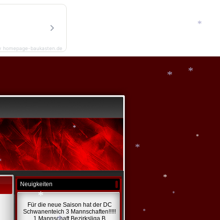
*
*
y homepage-baukasten.de
*
*
*
*
*
*
Neuigkeiten
Für die neue Saison hat der DC
Schwanenteich 3 Mannschaften!!!!!
*
*
1 Mannschaft Bezirksliga B