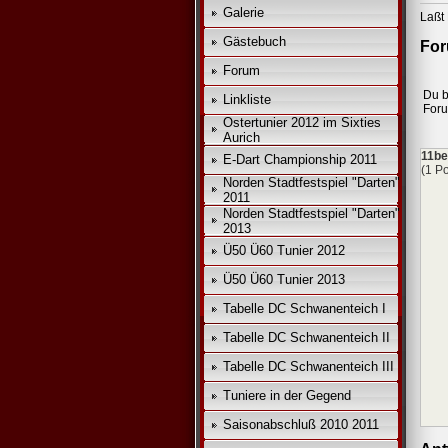
Galerie
Laßt 
Gästebuch
*
For
*
Forum
Du b
Linkliste
For
Ostertunier 2012 im Sixties
Aurich
11be
E-Dart Championship 2011
(1 Po
Norden Stadtfestspiel "Darten"
2011
Norden Stadtfestspiel "Darten"
2013
Ü50 Ü60 Tunier 2012
Ü50 Ü60 Tunier 2013
Tabelle DC Schwanenteich I
Tabelle DC Schwanenteich II
Tabelle DC Schwanenteich III
Tuniere in der Gegend
Saisonabschluß 2010 2011