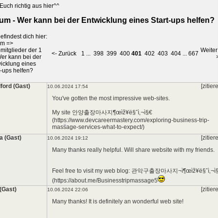
*
Euch richtig aus hier^^
um - Wer kann bei der Entwicklung eines Start-ups helfen?
efindest dich hier:
um
=>
mitglieder der 1
Weiter
<- Zurück
1
...
398
399
400
401
402
403
404
...
667
er kann bei der
icklung eines
t-ups helfen?
ford (Gast)
[zitier
10.06.2024 17:54
You've gotten the most impressive web-sites.
My site 안양출장마사지¶œìž¥ë§ˆì‚¬ì§€
(https://www.devcareermastery.com/exploring-business-trip-
massage-services-what-to-expect/)
a (Gast)
[zitier
10.06.2024 19:12
Many thanks really helpful. Will share website with my friends.
Feel free to visit my web blog: 관악구출장마사지¬ì¶œìž¥ë§ˆì‚¬ì
(https://about.me/Businesstripmassage5
*
(Gast)
[zitier
10.06.2024 22:06
Many thanks! It is definitely an wonderful web site!