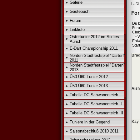
Galerie
Laßt 
Gästebuch
For
Forum
*
Du b
For
Linkliste
Club
Ostertunier 2012 im Sixties
=>
W
Entw
Aurich
Star
E-Dart Championship 2011
Norden Stadtfestspiel "Darten"
Brad
2011
Norden Stadtfestspiel "Darten"
2013
Ü50 Ü60 Tunier 2012
Ü50 Ü60 Tunier 2013
Aish
Tabelle DC Schwanenteich I
Tabelle DC Schwanenteich II
Tabelle DC Schwanenteich III
Kay 
Tuniere in der Gegend
Saisonabschluß 2010 2011