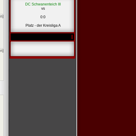
DC Schwanenteich III
vs
en]
0:0
Platz - der Kreisliga A
en]