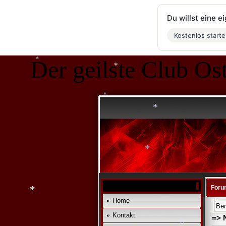
Du willst eine 
Kostenlos start
Der geilste Club Ost
*
*
*
*
*
Foru
Home
*
*
Kontakt
=> 