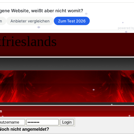
*
eigene Website, weißt aber nicht womit?
en
Anbieter vergleichen
Zum Test 2026
*
powered b
*
frieslands
*
*
*
m
*
Noch nicht angemeldet?
*
*