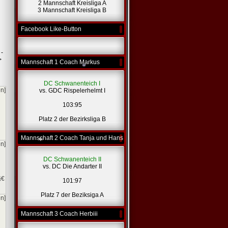
*
2 Mannschaft Kreisliga A
3 Mannschaft Kreisliga B
Facebook Like-Button
 -
>
Mannschaft 1 Coach Markus
DC Schwanenteich I
en]
vs. GDC Rispelerhelmt I
103:95
Platz 2 der Bezirksliga B
*
Mannschaft 2 Coach Tanja und Hans
en]
DC Schwanenteich II
vs. DC Die Andarter II
§€
101:97
Platz 7 der Beziksiga A
en]
*
Mannschaft 3 Coach Herbiii