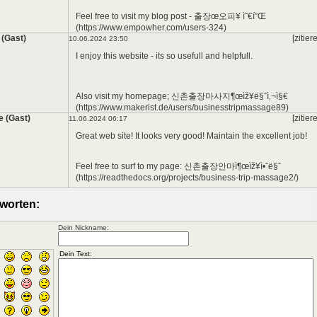
Feel free to visit my blog post - 출장œ오피¥ ì˜€í”Œ
(https://www.empowher.com/users-324)
 (Gast)
[zitier
10.06.2024 23:50
I enjoy this website - its so usefull and helpfull.
Also visit my homepage; 신촌출장마사지¶œìž¥ë§ˆì‚¬ì§€
(https://www.makerist.de/users/businesstripmassage89)
 (Gast)
[zitier
11.06.2024 06:17
Great web site! It looks very good! Maintain the excellent job!
Feel free to surf to my page: 신촌출장안마ì¶œìž¥ì•ˆë§ˆ
(https://readthedocs.org/projects/business-trip-massage2/)
worten:
Dein Nickname: