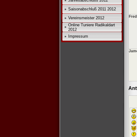
Jahresabschluss 2012
Saisonabschluß 2011 2012
Fred
Vereinsmeister 2012
Online Tuniere Radikaldart
2012
Impressum
Jame
Ant