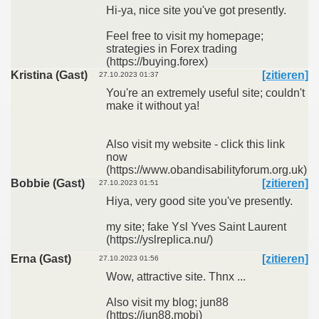
Hi-ya, nice site you've got presently.
Feel free to visit my homepage;
strategies in Forex trading
(https://buying.forex)
Kristina (Gast)
[zitieren]
27.10.2023 01:37
You're an extremely useful site; couldn't
make it without ya!
Also visit my website - click this link
now
(https://www.obandisabilityforum.org.uk)
Bobbie (Gast)
[zitieren]
27.10.2023 01:51
Hiya, very good site you've presently.
my site; fake Ysl Yves Saint Laurent
(https://yslreplica.nu/)
Erna (Gast)
[zitieren]
27.10.2023 01:56
Wow, attractive site. Thnx ...
Also visit my blog; jun88
(https://jun88.mobi)