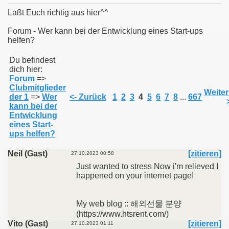
Laßt Euch richtig aus hier^^
Forum - Wer kann bei der Entwicklung eines Start-ups
helfen?
011
Du befindest
dich hier:
013
Forum
=>
Clubmitglieder
Weiter
der 1
=>
Wer
<- Zurück
1
2
3
4
5
6
7
8
...
667
kann bei der
Entwicklung
eines Start-
ups helfen?
Neil (Gast)
[zitieren]
27.10.2023 00:58
Just wanted to stress Now i'm relieved I
happened on your internet page!
My web blog :: 해외선물 분양
(https://www.htsrent.com/)
Vito (Gast)
[zitieren]
27.10.2023 01:11