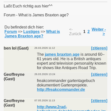
Laßt Euch richtig aus hier^^
Forum - What is James Braxton age?
011
Du befindest dich hier:
<-
Weiter -
Forum
=>
Lustiges
=>
What is
1
2
Zurück
>
013
James Braxton age?
ben lol (Gast)
[zitieren]
26.03.2026 11:12
The
james braxton age
is around 60–
61 years old. He is a British antiques
expert and television personality known
for shows like Antiques Road Trip.
Geoffreyne
[zitieren]
26.03.2026 13:24
(Gast)
freakcommander gartentagebuch
dokumentiert Gartenprojekte.
http://freakcommander.de
Geoffreyne
[zitieren]
07.05.2026 11:13
(Gast)
http://www.2rad-