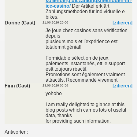
kollenberg.de/zahlungsmethoden-im-
ice-casino/
Der Artikel erklärt
Zahlungsmethoden für individuelle e
bikes.
Dorine (Gast)
[zitieren]
21.06.2026 20:06
Je joue chez casinos sans vérification
depuis
plusieurs mois et l'expérience est
totalemnt génial!
Formidable sélection de jeux,
paiements instantanés, ett le support
estt toujours réactif.
Promotions sont également vraiment
attractifs. Recommandé vivement!
Finn (Gast)
[zitieren]
23.06.2026 06:59
yohoho
I am really delighted to glance at this
blog posts which carries lots of useful
data, thanks
for providing such information.
Antworten: