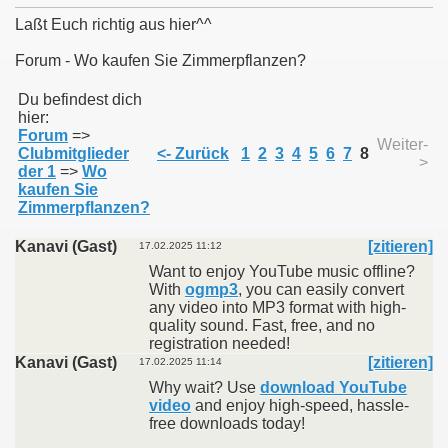
Laßt Euch richtig aus hier^^
Forum - Wo kaufen Sie Zimmerpflanzen?
011
Du befindest dich
hier:
Forum
=>
013
Weiter-
Clubmitglieder
<- Zurück
1
2
3
4
5
6
7
8
>
der 1
=>
Wo
kaufen Sie
Zimmerpflanzen?
Kanavi (Gast)
[zitieren]
17.02.2025 11:12
Want to enjoy YouTube music offline?
With
ogmp3
, you can easily convert
any video into MP3 format with high-
quality sound. Fast, free, and no
registration needed!
Kanavi (Gast)
[zitieren]
17.02.2025 11:14
Why wait? Use
download YouTube
video
and enjoy high-speed, hassle-
free downloads today!