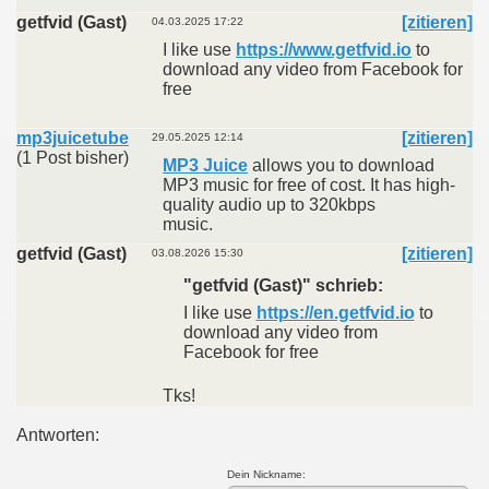
getfvid (Gast)
[zitieren]
04.03.2025 17:22
I like use
https://www.getfvid.io
to
download any video from Facebook for
free
mp3juicetube
[zitieren]
29.05.2025 12:14
(1 Post bisher)
MP3 Juice
allows you to download
MP3 music for free of cost. It has high-
quality audio up to 320kbps
music.
getfvid (Gast)
[zitieren]
03.08.2026 15:30
"getfvid (Gast)" schrieb:
I like use
https://en.getfvid.io
to
download any video from
Facebook for free
Tks!
Antworten:
Dein Nickname: