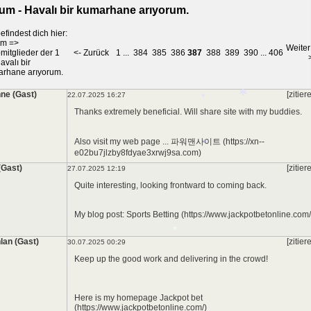
um - Havalı bir kumarhane arıyorum.
efindest dich hier:
*
um
=>
Weiter
mitglieder der 1
<- Zurück
1
...
384
385
386
387
388
389
390
...
406
avalı bir
rhane arıyorum.
ne (Gast)
[zitier
22.07.2025 16:27
Thanks extremely beneficial. Will share site with my buddies.
Also visit my web page ... 파워맨사이트 (https://xn--
*
e02bu7jlzby8fdyae3xrwj9sa.com)
*
(Gast)
[zitier
27.07.2025 12:19
Quite interesting, looking frontward to coming back.
*
My blog post: Sports Betting (https://www.jackpotbetonline.com/
lan (Gast)
[zitier
30.07.2025 00:29
Keep up the good work and delivering in the crowd!
*
Here is my homepage Jackpot bet
(https://www.jackpotbetonline.com/)