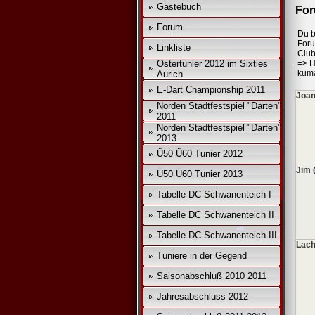
Gästebuch
For
Forum
Du b
*
*
For
Linkliste
Club
Ostertunier 2012 im Sixties
=>
H
kuma
Aurich
E-Dart Championship 2011
Joan
Norden Stadtfestspiel "Darten"
2011
Norden Stadtfestspiel "Darten"
2013
Ü50 Ü60 Tunier 2012
Jim 
Ü50 Ü60 Tunier 2013
Tabelle DC Schwanenteich I
Tabelle DC Schwanenteich II
Tabelle DC Schwanenteich III
Lach
Tuniere in der Gegend
Saisonabschluß 2010 2011
Jahresabschluss 2012
*