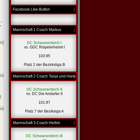
*
*
Facebook Like-Button
 -
>
Mannschaft 1 Coach Markus
en]
DC Schwanenteich I
vs. GDC Rispelerhelmt I
103:95
Platz 2 der Bezirksliga B
en]
Mannschaft 2 Coach Tanja und Hans
DC Schwanenteich II
vs. DC Die Andarter II
)
101:97
en]
Platz 7 der Beziksiga A
Mannschaft 3 Coach Herbiii
DC Schwanenteich III