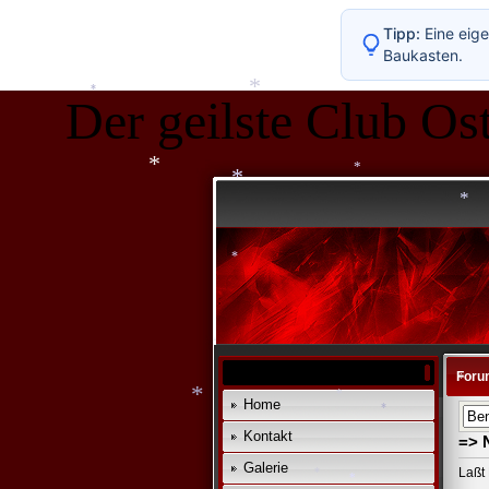
Tipp:
Eine eige
*
*
Baukasten.
Der geilste Club Ost
*
*
*
*
*
*
*
Foru
Home
*
Kontakt
*
=> 
*
Galerie
*
Laßt 