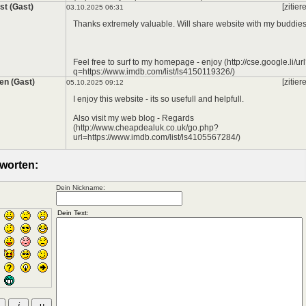
st (Gast)
[zitier
03.10.2025 06:31
Thanks extremely valuable. Will share website with my buddies
Feel free to surf to my homepage - enjoy (http://cse.google.li/ur
q=https://www.imdb.com/list/ls4150119326/)
en (Gast)
[zitier
05.10.2025 09:12
I enjoy this website - its so usefull and helpfull.
Also visit my web blog - Regards
(http://www.cheapdealuk.co.uk/go.php?
url=https://www.imdb.com/list/ls4105567284/)
worten:
Dein Nickname: