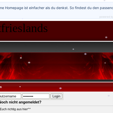
*
*
ne Homepage ist einfacher als du denkst. So findest du den passen
*
powered b
frieslands
*
*
*
*
*
*
m
Noch nicht angemeldet?
*
Euch richtig aus hier^^
*