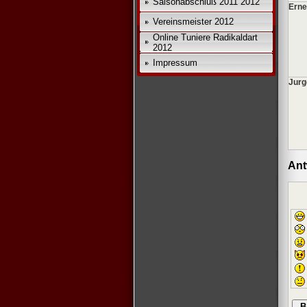
Saisonabschluß 2011 2012
Erne
Vereinsmeister 2012
Online Tuniere Radikaldart
2012
Impressum
Jurg
Ant