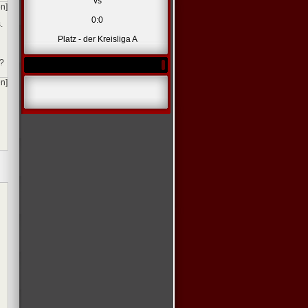
vs
en]
0:0
.
Platz - der Kreisliga A
l?
en]