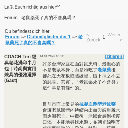
Laßt Euch richtig aus hier^^
Forum - 老鼠藥死了真的不會臭嗎？
011
Du befindest dich hier:
<-
Weiter-
Forum
=>
Clubmitglieder der 1
=>
老
1
Zurück
>
013
鼠藥死了真的不會臭嗎？
[zitieren]
COACH Teri 經
14.01.2026 05:12
典老花滿印半月
許多台灣家庭在面對鼠患時，最擔心的
包｜時尚與實用
不是老鼠本身，而是牠吃了
老鼠藥
後，
兼具的優雅選擇
卻死在天花板或牆縫裡，留下揮之不去
(Gast)
的惡臭。其實，「老鼠藥死了不會臭」
這件事是有條件的。
目前市面上常見的
抗凝血劑型老鼠藥
，
會讓老鼠因體內持續內出血與嚴重脫水
而逐漸死亡。中毒後，老鼠會感到極度
口渴，本能地尋找水源，並朝光線明亮