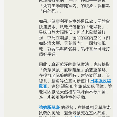
或濕氣較重的「戶外」移動——這種
「死前主動離開室內」的現象，就稱為
「向外死」。
如果老鼠順利死在室外通風處，屍體會
快速脫水、風乾成俗稱的「老鼠乾」，
異味自然大幅降低；但若老鼠體質較
強，或死在潮濕、密閉的室內空間（例
如裝潢夾層、天花板內），因無法風
乾，就容易腐敗發臭，氣味甚至可能持
續好幾週。
因此，真正乾淨的防鼠做法，應該採取
「藥劑滅鼠＋氣味阻絕」的雙重策略。
在投放老鼠藥的同時，建議於門縫、管
線孔、牆角等位置同步使用
日本強效驅
鼠膏
。這類 驅鼠膏 能形成氣味屏障，讓
老鼠因厭惡天然植萃氣味而不敢久留，
進一步被引導往室外活動。
強效驅鼠膏
的優勢，在於能補足單靠老
鼠藥的風險，避免老鼠死在室內死角。