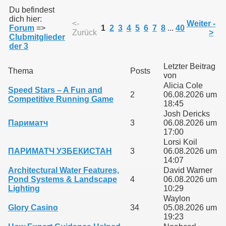
Du befindest
dich hier:
<-
Weiter -
Forum
=>
1
2
3
4
5
6
7
8
...
40
011
Zurück
>
Clubmitglieder
der 3
013
Letzter Beitrag
Thema
Posts
von
Alicia Cole
Speed Stars – A Fun and
2
06.08.2026 um
Competitive Running Game
18:45
Josh Dericks
Париматч
3
06.08.2026 um
17:00
Lorsi Koil
ПАРИМАТЧ УЗБЕКИСТАН
3
06.08.2026 um
14:07
Architectural Water Features,
David Warner
Pond Systems & Landscape
4
06.08.2026 um
Lighting
10:29
Waylon
Glory Casino
34
05.08.2026 um
19:23