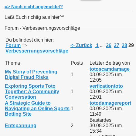
=> Noch nicht angemeldet?
Laßt Euch richtig aus hier^^
Forum - Verbesserrungsvorschläge
011
Du befindest dich hier:
Forum
=>
<- Zurück
1
...
26
27
28
29
013
Verbesserrungsvorschläge
Thema
Posts
Letzter Beitrag von
totoscamdamage
My Story of Preventing
1
03.09.2025 um
Digital Fraud Risks
12:05
Exploring Sports Toto
verficationtoto
Together: A Community
1
03.09.2025 um
Conversation
12:01
A Strategic Guide to
totodamagereport
Navigating an Online Sports
1
03.09.2025 um
Betting Site
11:49
Bastardes
Entspannung
2
30.08.2025 um
15:34