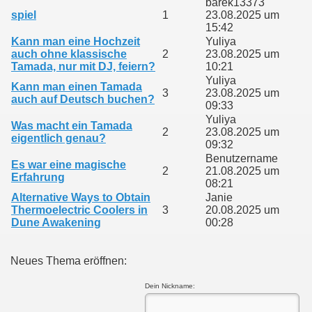
barek13373
spiel
1
23.08.2025 um
15:42
Kann man eine Hochzeit
Yuliya
auch ohne klassische
2
23.08.2025 um
Tamada, nur mit DJ, feiern?
10:21
Yuliya
Kann man einen Tamada
3
23.08.2025 um
auch auf Deutsch buchen?
09:33
Yuliya
Was macht ein Tamada
2
23.08.2025 um
eigentlich genau?
09:32
Benutzername
Es war eine magische
2
21.08.2025 um
Erfahrung
08:21
Alternative Ways to Obtain
Janie
Thermoelectric Coolers in
3
20.08.2025 um
Dune Awakening
00:28
Neues Thema eröffnen:
Dein Nickname: