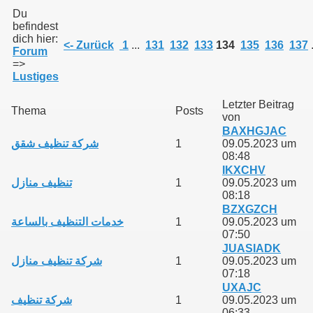
Du
befindest
dich hier:
011
<- Zurück
1
...
131
132
133
134
135
136
137
.
Forum
=>
013
Lustiges
Letzter Beitrag
Thema
Posts
von
BAXHGJAC
شركة تنظيف شقق
1
09.05.2023 um
08:48
IKXCHV
تنظيف منازل
1
09.05.2023 um
08:18
BZXGZCH
خدمات التنظيف بالساعة
1
09.05.2023 um
07:50
JUASIADK
شركة تنظيف منازل
1
09.05.2023 um
07:18
UXAJC
شركة تنظيف
1
09.05.2023 um
06:33