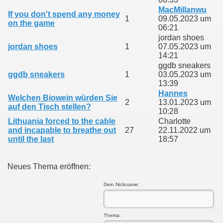
MacMillanwu
If you don't spend any money
1
09.05.2023 um
on the game
06:21
jordan shoes
jordan shoes
1
07.05.2023 um
14:21
ggdb sneakers
ggdb sneakers
1
03.05.2023 um
13:39
Hannes
Welchen Biowein würden Sie
2
13.01.2023 um
auf den Tisch stellen?
10:28
Lithuania forced to the cable
Charlotte
and incapable to breathe out
27
22.11.2022 um
until the last
18:57
Neues Thema eröffnen:
Dein Nickname:
Thema: