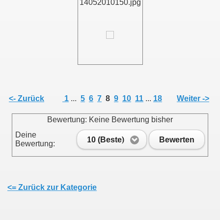
14052010150.jpg
011
013
<- Zurück
1
...
5
6
7
8
9
10
11
...
18
Weiter ->
Bewertung: Keine Bewertung bisher
Deine
10 (Beste)
Bewerten
Bewertung:
<= Zurück zur Kategorie