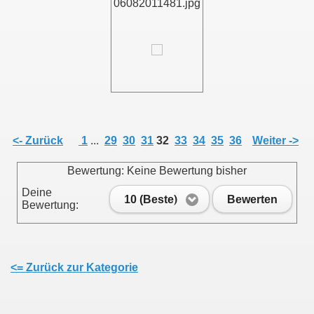
06082011481.jpg
011
013
<- Zurück
1
...
29
30
31
32
33
34
35
36
Weiter ->
Bewertung: Keine Bewertung bisher
Deine
10 (Beste)
Bewerten
Bewertung:
<= Zurück zur Kategorie