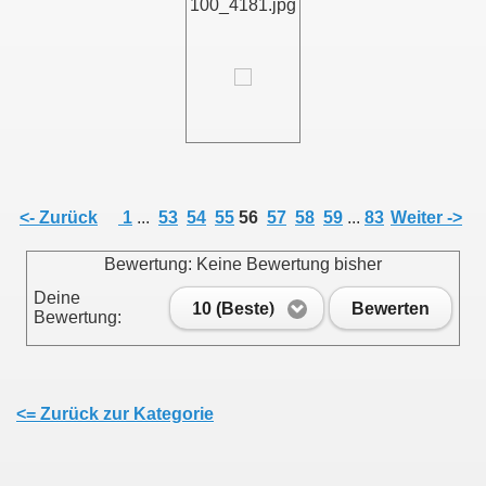
100_4181.jpg
011
013
<- Zurück
1
...
53
54
55
56
57
58
59
...
83
Weiter ->
Bewertung: Keine Bewertung bisher
Deine
10 (Beste)
Bewerten
Bewertung:
<= Zurück zur Kategorie